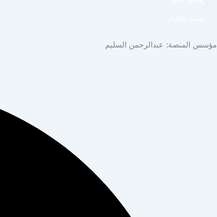
اضف عقارك
مؤسس المنصة: عبدالرحمن السليم