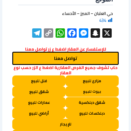
حي العتبان – المبرز – الأحساء
434
elegram
WhatsApp
Copy
Facebook
Messenger
Snapchat
X
Link
للإستفسار عن العقار اضغط ع زر تواصل معنا
تواصل معنا
حاب تشوف جميع الفرص العقارية اضغط ع الزر حسب نوع
العقار
مزارع للبيع
فلل للبيع
بيوت للبيع
شقق للبيع
شقق دبلكسية
عمارات للبيع
دبلكسات للبيع
أراضي للبيع
للإيجار