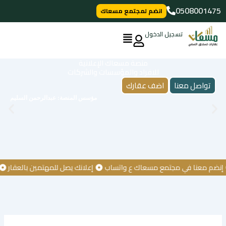
خطي
0508001475
انضم لمجتمع مسعاك
لى
لمحتوى
تسجيل الدخول
منصة مسعاك الإعلانية
للافراد والمؤسسات والشركات
تواصل معنا
اضف عقارك
مؤسس المنصة: عبدالرحمن السليم
 معنا في مجتمع مسعاك ع واتساب
إعلانك يصل للمهتمين بالعقار
كن أ