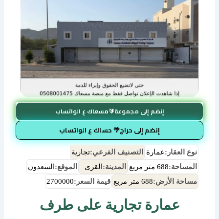
إنضم إلى مجموعة🔰مسعاك ع الواتساب
إنضم إلى حراج🌴 حساك ع الواتساب
نوع العقار:
عمارة
التصنيف الفرعي:
تجارية
المساحة:
688 متر مربع
المدينة:
القرى
الموقع:
السعدون
مساحة الأرض:
688 متر مربع
قيمة السعر:
2700000
عمارة تجارية على طرف