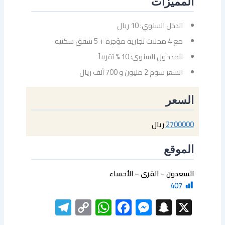
المميزات
الدخل السنوي: 10 ريال
مع 4 محلات تجارية مؤجرة + 5 شقق سكنيه
المدخول السنوي: 10 % تقريباً
السعر سوم 2 مليون و 700 ألف ريال
السعر
2700000
ريال
الموقع
السعدون – القرى – الأحساء
407
elegram
WhatsApp
Copy
Facebook
Messenger
Snapchat
X
Link