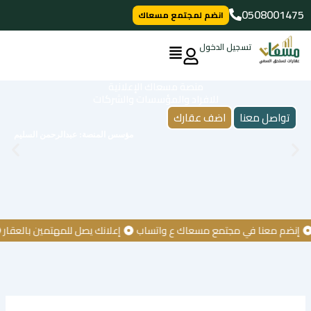
خطي
0508001475
انضم لمجتمع مسعاك
لى
لمحتوى
تسجيل الدخول
منصة مسعاك الإعلانية
للافراد والمؤسسات والشركات
تواصل معنا
اضف عقارك
مؤسس المنصة: عبدالرحمن السليم
ضم معنا في مجتمع مسعاك ع واتساب
إعلانك يصل للمهتمين بالعقار
كن