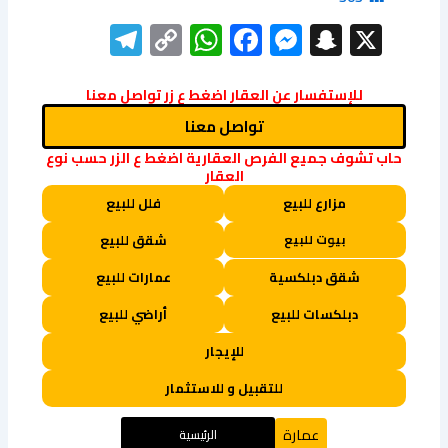
elegram
WhatsApp
Copy
Facebook
Messenger
Snapchat
X
Link
للإستفسار عن العقار اضغط ع زر تواصل معنا
تواصل معنا
حاب تشوف جميع الفرص العقارية اضغط ع الزر حسب نوع
العقار
مزارع للبيع
فلل للبيع
بيوت للبيع
شقق للبيع
شقق دبلكسية
عمارات للبيع
دبلكسات للبيع
أراضي للبيع
للإيجار
للتقبيل و للاستثمار
عمارة
الرئيسية