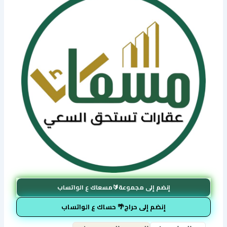
إنضم إلى مجموعة🔰مسعاك ع الواتساب
إنضم إلى حراج🌴 حساك ع الواتساب