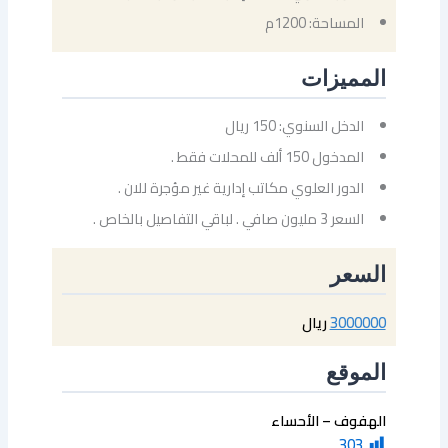
المساحة: 1200م
المميزات
الدخل السنوي: 150 ريال
المدخول 150 ألف للمحلات فقط .
الدور العلوي مكاتب إدارية غير مؤجرة للان .
السعر 3 مليون صافي . لباقي التفاصيل بالخاص .
السعر
3000000
ريال
الموقع
الهفوف – الأحساء
303