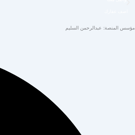
اضف عقارك
مؤسس المنصة: عبدالرحمن السليم