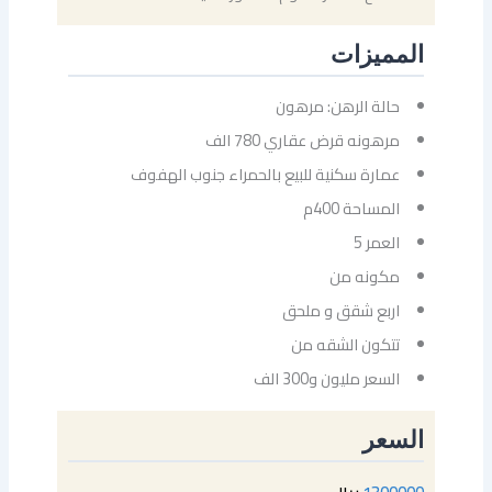
المميزات
حالة الرهن: مرهون
مرهونه قرض عقاري 780 الف
عمارة سكنية للبيع بالحمراء جنوب الهفوف
المساحة 400م
العمر 5
مكونه من
اربع شقق و ملحق
تتكون الشقه من
السعر مليون و300 الف
السعر