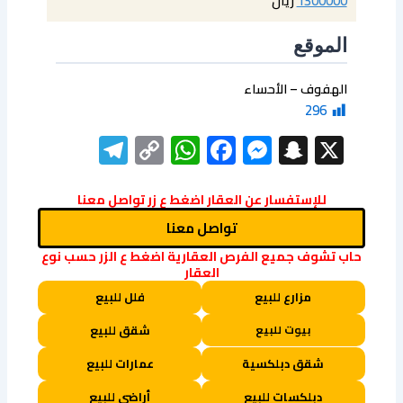
1300000
ريال
الموقع
الهفوف – الأحساء
296
elegram
WhatsApp
Copy
Facebook
Messenger
Snapchat
X
Link
للإستفسار عن العقار اضغط ع زر تواصل معنا
تواصل معنا
حاب تشوف جميع الفرص العقارية اضغط ع الزر حسب نوع
العقار
مزارع للبيع
فلل للبيع
بيوت للبيع
شقق للبيع
شقق دبلكسية
عمارات للبيع
دبلكسات للبيع
أراضي للبيع