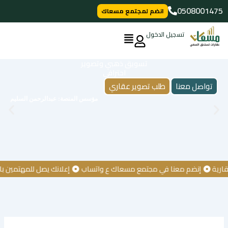
خطي
0508001475
انضم لمجتمع مسعاك
لى
لمحتوى
تسجيل الدخول
تسويق ذهبي وتصوير
احترافي
تواصل معنا
طلب تصوير عقاري
مؤسس المنصة: عبدالرحمن السليم
إنضم معنا في مجتمع مسعاك ع واتساب
إعلانك يصل للمهتمين بالعقار