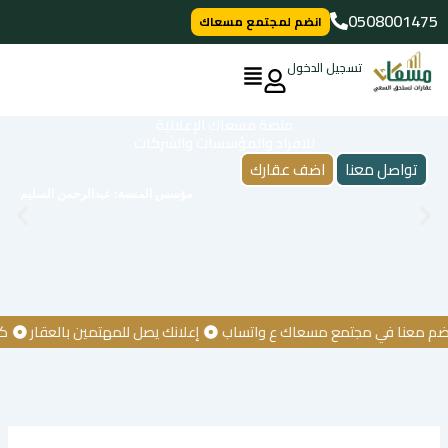
خطي
0508001475
انضم لمجتمع مسعاك
لى
لمحتوى
تسجيل الدخول
منصة مسعاك الإعلانية
للافراد والمؤسسات والشركات
تواصل معنا
اضف عقارك
مؤسس المنصة: عبدالرحمن السليم
عنا في مجتمع مسعاك ع واتساب
إعلانك يصل للمهتمين بالعقار
كن أول