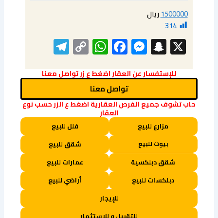
1500000
ريال
314
elegram
WhatsApp
Copy
Facebook
Messenger
Snapchat
X
Link
للإستفسار عن العقار اضغط ع زر تواصل معنا
تواصل معنا
حاب تشوف جميع الفرص العقارية اضغط ع الزر حسب نوع
العقار
مزارع للبيع
فلل للبيع
بيوت للبيع
شقق للبيع
شقق دبلكسية
عمارات للبيع
دبلكسات للبيع
أراضي للبيع
للإيجار
للتقبيل و للاستثمار