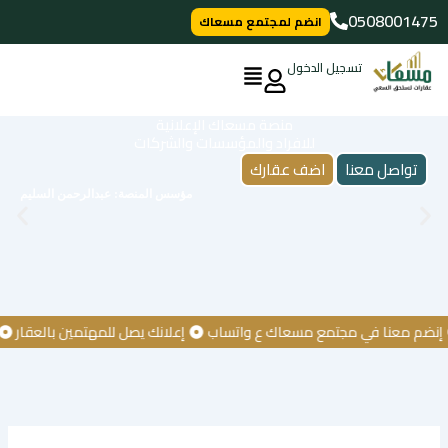
خطي
0508001475
انضم لمجتمع مسعاك
لى
لمحتوى
تسجيل الدخول
منصة مسعاك الإعلانية
للافراد والمؤسسات والشركات
تواصل معنا
اضف عقارك
مؤسس المنصة: عبدالرحمن السليم
 معنا في مجتمع مسعاك ع واتساب
إعلانك يصل للمهتمين بالعقار
كن أ