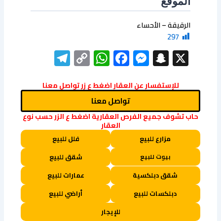
الموقع
الرقيقة – الأحساء
297
elegram
WhatsApp
Copy
Facebook
Messenger
Snapchat
X
Link
للإستفسار عن العقار اضغط ع زر تواصل معنا
تواصل معنا
حاب تشوف جميع الفرص العقارية اضغط ع الزر حسب نوع
العقار
مزارع للبيع
فلل للبيع
بيوت للبيع
شقق للبيع
شقق دبلكسية
عمارات للبيع
دبلكسات للبيع
أراضي للبيع
للإيجار