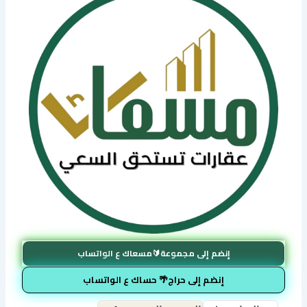
إنضم إلى مجموعة🔰مسعاك ع الواتساب
إنضم إلى حراج🌴 حساك ع الواتساب