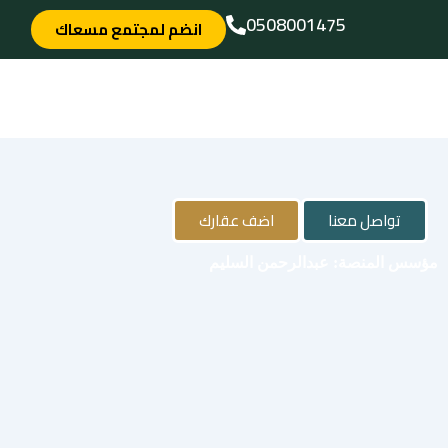
خطي
0508001475
انضم لمجتمع مسعاك
لى
لمحتوى
تواصل معنا
اضف عقارك
مؤسس المنصة: عبدالرحمن السليم