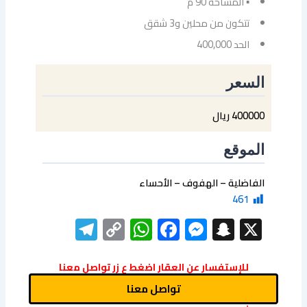
▪ المساحة 90 م
تتكون من محلين و3 شقق
الحد 400,000
السعر
400000 ريال
الموقع
الفاضلية – الهفوف – الأحساء
461
elegram
WhatsApp
Copy
Facebook
Messenger
Snapchat
X
Link
للإستفسار عن العقار اضغط ع زر تواصل معنا
تواصل معنا