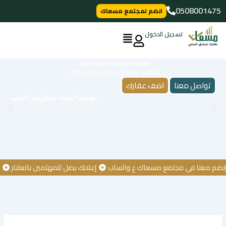
خطي
0508001475
انضم لمجتمع مسعاك
لى
لمحتوى
تسجيل الدخول
منصة مسعاك الإعلانية
للافراد والمؤسسات والشركات
تواصل معنا
اضف عقارك
مؤسس المنصة: عبدالرحمن السليم
عنا في مجتمع مسعاك ع واتساب
إعلانك يصل للمهتمين بالعقار
كن أول