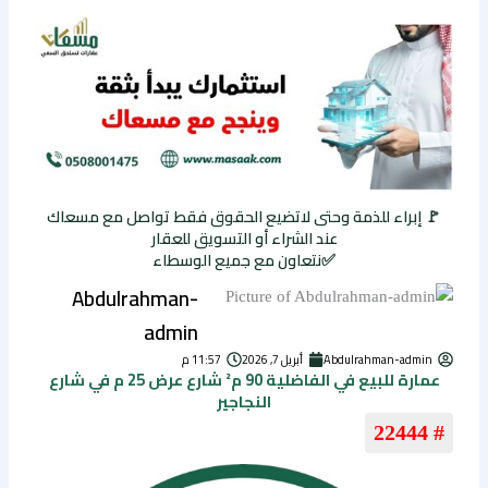
🚩 إبراء للذمة وحتى لاتضيع الحقوق فقط تواصل مع مسعاك
عند الشراء أو التسويق للعقار
✅نتعاون مع جميع الوسطاء
Abdulrahman-
admin
Abdulrahman-admin
أبريل 7, 2026
11:57 م
عمارة للبيع في الفاضلية 90 م² شارع عرض 25 م في شارع
النجاجير
# 22444