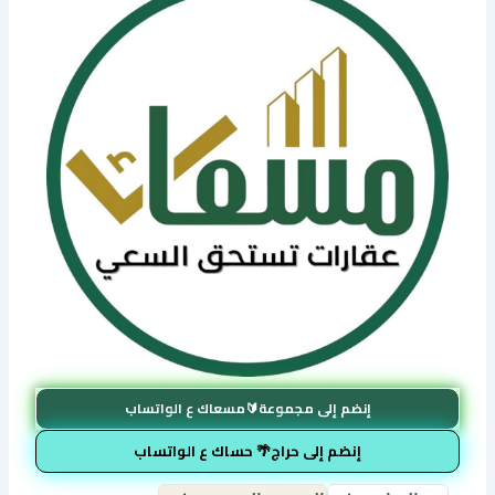
إنضم إلى مجموعة🔰مسعاك ع الواتساب
إنضم إلى حراج🌴 حساك ع الواتساب