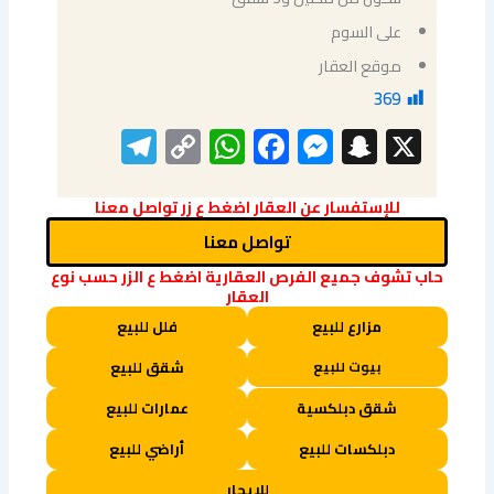
على السوم
موقع العقار
369
elegram
WhatsApp
Copy
Facebook
Messenger
Snapchat
X
Link
للإستفسار عن العقار اضغط ع زر تواصل معنا
تواصل معنا
حاب تشوف جميع الفرص العقارية اضغط ع الزر حسب نوع
العقار
مزارع للبيع
فلل للبيع
بيوت للبيع
شقق للبيع
شقق دبلكسية
عمارات للبيع
دبلكسات للبيع
أراضي للبيع
للإيجار