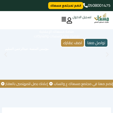
خطي
0508001475
انضم لمجتمع مسعاك
لى
لمحتوى
تسجيل الدخول
منصة مسعاك الإعلانية
للافراد والمؤسسات والشركات
تواصل معنا
اضف عقارك
مؤسس المنصة: عبدالرحمن السليم
 معنا في مجتمع مسعاك ع واتساب
إعلانك يصل للمهتمين بالعقار
كن أو