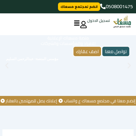
خطي
0508001475
انضم لمجتمع مسعاك
لى
لمحتوى
تسجيل الدخول
منصة مسعاك الإعلانية
للافراد والمؤسسات والشركات
تواصل معنا
اضف عقارك
مؤسس المنصة: عبدالرحمن السليم
معنا في مجتمع مسعاك ع واتساب
إعلانك يصل للمهتمين بالعقار
كن أو