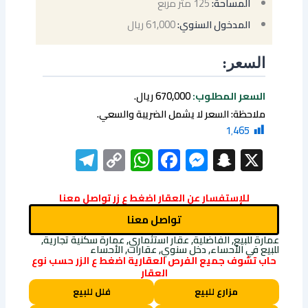
المساحة:
125 متر مربع
المدخول السنوي:
61,000 ريال
السعر:
السعر المطلوب:
670,000 ريال.
ملاحظة: السعر لا يشمل الضريبة والسعي.
1٬465
elegram
WhatsApp
Copy
Facebook
Messenger
Snapchat
X
Link
للإستفسار عن العقار اضغط ع زر تواصل معنا
تواصل معنا
عمارة للبيع, الفاضلية, عقار استثماري, عمارة سكنية تجارية,
للبيع في الأحساء, دخل سنوي, عقارات, الأحساء
حاب تشوف جميع الفرص العقارية اضغط ع الزر حسب نوع
العقار
مزارع للبيع
فلل للبيع