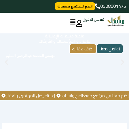
خطي
0508001475
انضم لمجتمع مسعاك
لى
لمحتوى
تسجيل الدخول
منصة مسعاك الإعلانية
للافراد والمؤسسات والشركات
تواصل معنا
اضف عقارك
مؤسس المنصة: عبدالرحمن السليم
معنا في مجتمع مسعاك ع واتساب
إعلانك يصل للمهتمين بالعقار
كن أو