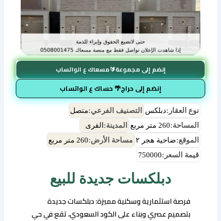
إنضم إلى مجموعة🔰مسعاك ع الواتساب
إنضم إلى حراج🌴 حساك ع الواتساب
نوع العقار:
دبلكس
التصنيف الفرعي:
متصل
المساحة:
260 متر مربع
المدينة:
القرى
الموقع:
ضاحية هجر ٢
مساحة الأرض:
260 متر مربع
قيمة السعر:
750000
دبلكسات جديدة للبيع
فرصة استثمارية وسكنية مميزة: دبلكسات جديدة
بتصميم عصري وبناء على الكود السعودي، تقع في حي