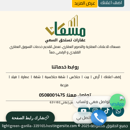
اضف اعلانك
عرض المزيد
مسعاك للاعلانات العقارية والتصوير العقاري، نعمل لتقديم خدمات التسويق العقاري
التقليدي و الرقمي معاً
روابط خدماتنا
إضف اعلانك
أرض
بيت
دبلكس
شقة دبلكسية
شقة
عمارة
فيلا
مزرعة
تواصل معنا: 0508001475
تواصل معي وتساب
✅ ترخيص إعلاني 631192
اتصل بي
شارك رابط الصفحة
جميع الحقوق محفوظة lightgreen-gorilla-339165.hostingersite.com © 2025