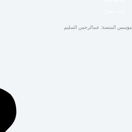
اضف عقارك
مؤسس المنصة: عبدالرحمن السليم