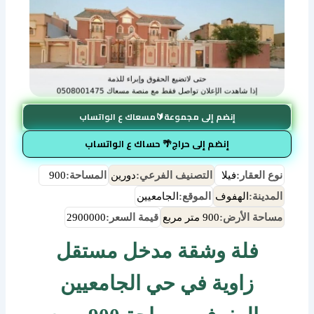
إنضم إلى مجموعة🔰مسعاك ع الواتساب
إنضم إلى حراج🌴 حساك ع الواتساب
نوع العقار:
فيلا
التصنيف الفرعي:
دورين
المساحة:
900
المدينة:
الهفوف
الموقع:
الجامعيين
مساحة الأرض:
900 متر مربع
قيمة السعر:
2900000
فلة وشقة مدخل مستقل
زاوية في حي الجامعيين