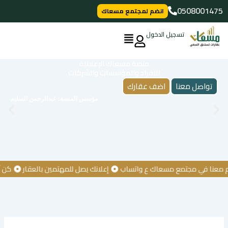
خطي
0508001475
انضم لمجتمع مسعاك
لى
لمحتوى
تسجيل الدخول
منصة مسعاك الإعلانية
للافراد والمؤسسات والشركات
تواصل معنا
اضف عقارك
مؤسس المنصة: عبدالرحمن السليم
ا في مجتمع مسعاك ع واتساب
إعلانك يصل للمهتمين بالعقار
كن أول م