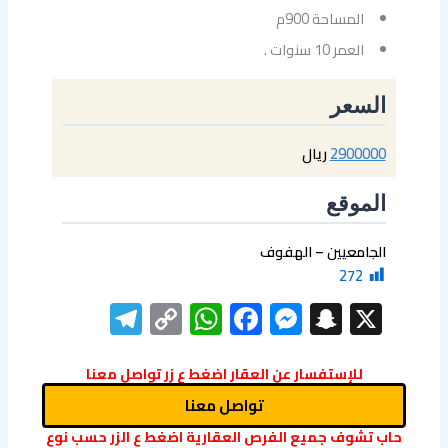
المساحة 900م
العمر 10 سنوات .
السعر
2900000
ريال
الموقع
الجامعيين – الهفوف
272
elegram
WhatsApp
Copy
Facebook
Messenger
Snapchat
X
Link
للإستفسار عن العقار اضغط ع زر تواصل معنا
تواصل معنا
حاب تشوف جميع الفرص العقارية اضغط ع الزر حسب نوع