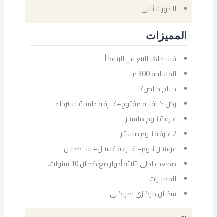
الـدور الـثاني
المميزات
فيلا جاهز للبيع في الربوة أ
المساحة 300 م
جـناح خـاص/
ركن كـافيـه مفتوح+غــرفة جلسـة استرخاء.
غـرفة نـوم ماستـر
2 غـرفة نـوم ماستـر
غرفتيـن نـوم+ غــرفة غسيـل+ ســطحيـن
مصعد داخلي لثلاثة أدوار مع ضمان 10 سنوات.
المميـزات
سخـان مركـزي امريكـي