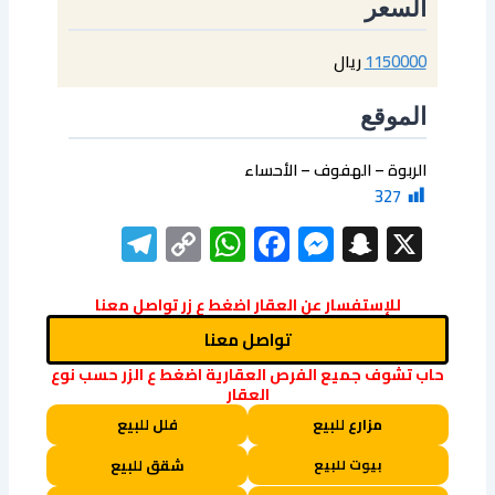
السعر
1150000
ريال
الموقع
الربوة – الهفوف – الأحساء
327
elegram
WhatsApp
Copy
Facebook
Messenger
Snapchat
X
Link
للإستفسار عن العقار اضغط ع زر تواصل معنا
تواصل معنا
حاب تشوف جميع الفرص العقارية اضغط ع الزر حسب نوع
العقار
مزارع للبيع
فلل للبيع
بيوت للبيع
شقق للبيع