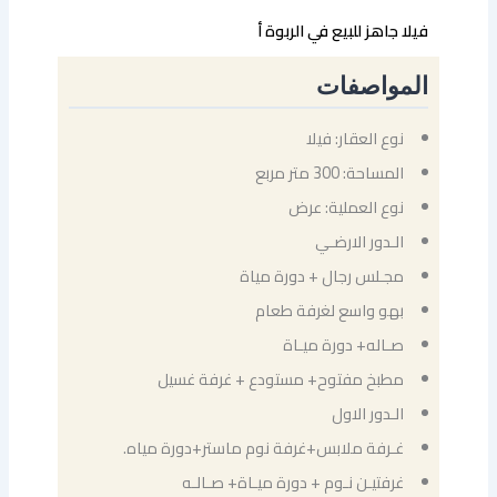
فيلا جاهز للبيع في الربوة أ
المواصفات
نوع العقار: فيلا
المساحة: 300 متر مربع
نوع العملية: عرض
الـدور الارضـي
مجـلس رجال + دورة مياة
بهو واسع لغرفة طعام
صـاله+ دورة ميـاة
مطبخ مفتوح+ مستودع + غرفة غسيل
الـدور الاول
غـرفة ملابس+غرفة نوم ماستر+دورة مياه.
غرفتيـن نـوم + دورة ميـاة+ صـالـه