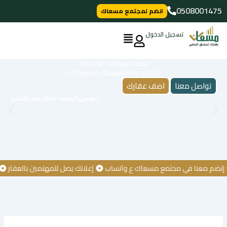
خطي
0508001475
انضم لمجتمع مسعاك
لى
لمحتوى
تسجيل الدخول
منصة مسعاك الإعلانية
للافراد والمؤسسات والشركات
تواصل معنا
اضف عقارك
مؤسس المنصة: عبدالرحمن السليم
 معنا في مجتمع مسعاك ع واتساب
إعلانك يصل للمهتمين بالعقار
كن أ