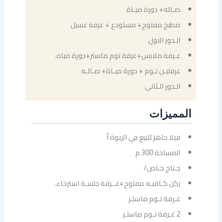
صـاله+ دورة ميـاة
مطبخ مفتوح+ مستودع + غرفة غسيل
الـدور الاول
غـرفة ملابس+غرفة نوم ماستر+دورة مياه.
غرفتيـن نـوم + دورة ميـاة+ صـالـه
الـدور الـثاني
المميزات
فيلا جاهز للبيع في الربوة أ
المساحة 300 م
جـناح خـاص/
ركن كـافيـه مفتوح+غــرفة جلسـة استرخاء.
غـرفة نـوم ماستـر
2 غـرفة نـوم ماستـر