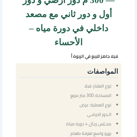
— 300 م دور أرضي و دور
أول و دور ثاني مع مصعد
داخلي في دورة مياه –
الأحساء
فيلا جاهز للبيع في الربوة أ
المواصفات
نوع العقار: فيلا
المساحة: 300 متر مربع
نوع العملية: عرض
الـدور الارضـي
مجـلس رجال + دورة مياة
بهو واسع لغرفة طعام