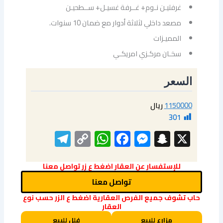
غرفتيـن نـوم+ غــرفة غسيـل+ ســطحيـن
مصعد داخلي لثلاثة أدوار مع ضمان 10 سنوات.
المميـزات
سخـان مركـزي امريكـي
السعر
1150000
ريال
301
elegram
WhatsApp
Copy
Facebook
Messenger
Snapchat
X
Link
للإستفسار عن العقار اضغط ع زر تواصل معنا
تواصل معنا
حاب تشوف جميع الفرص العقارية اضغط ع الزر حسب نوع
العقار
مزارع للبيع
فلل للبيع