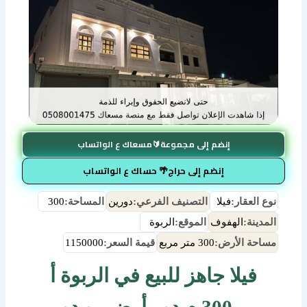
إنضم إلى مجموعة🔰مسعاك ع الواتساب
إنضم إلى حراج🌴 حساك ع الواتساب
نوع العقار:
فيلا
التصنيف الفرعي:
دورين
المساحة:
300
المدينة:
الهفوف
الموقع:
الربوة
مساحة الأرض:
300 متر مربع
قيمة السعر:
1150000
فيلا جاهز للبيع في الربوة أ