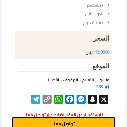
▪ مستودع
الدور الثاني
▪ 4 غرف نوم
السعر
1050000
ريال
الموقع
منسوبي التعليم – الهفوف – الأحساء
283
elegram
WhatsApp
Copy
Facebook
Messenger
Snapchat
X
Link
للإستفسار عن العقار اضغط ع زر تواصل معنا
تواصل معنا