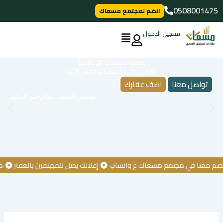
خطي
0508001475
انضم لمجتمع مسعاك
لى
لمحتوى
تسجيل الدخول
منصة مسعاك الإعلانية
للافراد والمؤسسات والشركات
تواصل معنا
اضف عقارك
مؤسس المنصة: عبدالرحمن السليم
معنا في مجتمع مسعاك ع واتساب
إعلانك يصل للمهتمين بالعقار
كن أو