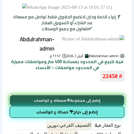
🚩 إبراء للذمة وحتى لاتضيع الحقوق فقط تواصل مع مسعاك
عند الشراء أو التسويق للعقار
✅نتعاون مع جميع الوسطاء
Abdulrahman-
admin
Abdulrahman-admin
أبريل 7, 2026
11:57 م
فيلا للبيع في المحدود بمساحة 400 متر ومواصفات مميزة
في المحدود مواصفات – الأحساء
# 22450
إنضم إلى مجموعة🔰مسعاك ع الواتساب
إنضم إلى حراج🌴 حساك ع الواتساب
نوع العقار:
فيلا
التصنيف الفرعي:
دورين