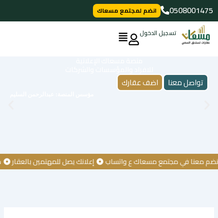
خطي
0508001475
انضم لمجتمع مسعاك
لى
لمحتوى
تسجيل الدخول
منصة مسعاك الإعلانية
للافراد والمؤسسات والشركات
تواصل معنا
اضف عقارك
مؤسس المنصة: عبدالرحمن السليم
عنا في مجتمع مسعاك ع واتساب
إعلانك يصل للمهتمين بالعقار
كن أول