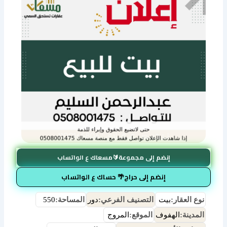
إنضم إلى مجموعة🔰مسعاك ع الواتساب
إنضم إلى حراج🌴 حساك ع الواتساب
نوع العقار:
بيت
التصنيف الفرعي:
دور
المساحة:
550
المدينة:
الهفوف
الموقع:
المروج