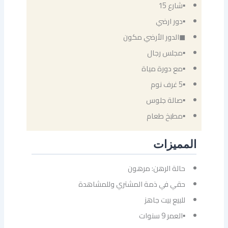
▪شارع 15
▪دور ارضي
◼الدور الأرضي مكون
▪مجلس رجال
▪مع دورة مياة
▪5 غرف نوم
▪صالة جلوس
▪مطبخ طعام
المميزات
حالة الرهن: مرهون
حقي في ذمة المشتري وللمشاهدة
للبيع بيت جاهز
▪العمر 9 سنوات