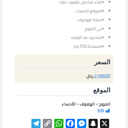
▪البناء شخصي متعوب عليه
▪الموقع الاحساء
▪مدينة الهفوف
▪حي المروج
▪المحدود عند الزهره
▪المساحة 550 متر
السعر
2100000
ريال
الموقع
المروج – الهفوف – الأحساء
309
elegram
WhatsApp
Copy
Facebook
Messenger
Snapchat
X