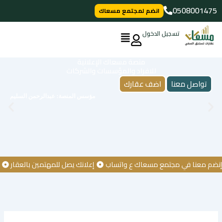
خطي
0508001475
انضم لمجتمع مسعاك
لى
لمحتوى
تسجيل الدخول
منصة مسعاك الإعلانية
للافراد والمؤسسات والشركات
تواصل معنا
اضف عقارك
مؤسس المنصة: عبدالرحمن السليم
معنا في مجتمع مسعاك ع واتساب
إعلانك يصل للمهتمين بالعقار
كن أو