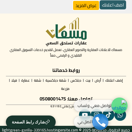
اضف اعلانك
عرض المزيد
مسعاك للاعلانات العقارية والتصوير العقاري، نعمل لتقديم خدمات التسويق العقاري
التقليدي و الرقمي معاً
روابط خدماتنا
إضف اعلانك
أرض
بيت
دبلكس
شقة دبلكسية
شقة
عمارة
فيلا
مزرعة
تواصل معنا: 0508001475
تواصل معي وتساب
✅ ترخيص إعلاني 631192
اتصل بي
شارك رابط الصفحة
جميع الحقوق محفوظة lightgreen-gorilla-339165.hostingersite.com © 2025