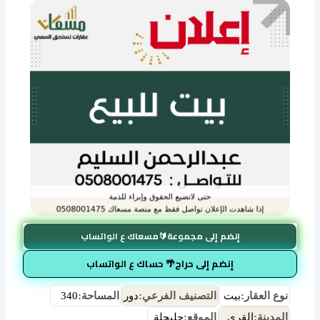
إنضم إلى مجموعة🔰مسعاك ع الواتساب
إنضم إلى حراج🌴 حساك ع الواتساب
نوع العقار:
بيت
التصنيف الفرعي:
دور
المساحة:
340
المدينة:
القرى
الموقع:
جليجلة