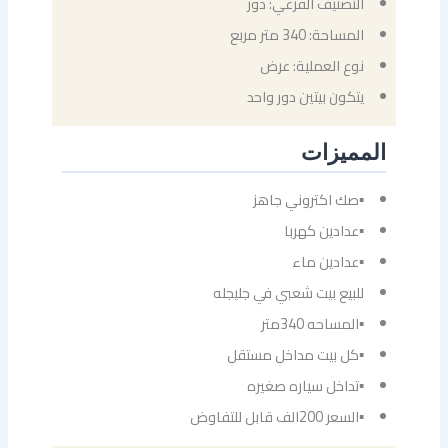
التصنيف الفرعي: دور
المساحة: 340 متر مربع
نوع العملية: عرض
يتكون بيتين دور واحد
المميزات
▪صك اكتروني جاهز
▪عدادين كهربا
▪عدادين ماء
للبيع بيت شعبي في جليجله
▪المساحه 340متر
▪كل بيت مداخل مستقل
▪تداخل سياره صغيره
▪السعر 200الف قابل للتفاوض