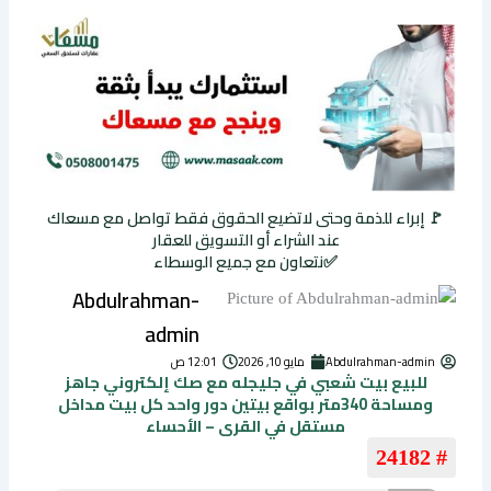
🚩 إبراء للذمة وحتى لاتضيع الحقوق فقط تواصل مع مسعاك
عند الشراء أو التسويق للعقار
✅نتعاون مع جميع الوسطاء
Abdulrahman-
admin
Abdulrahman-admin
مايو 10, 2026
12:01 ص
للبيع بيت شعبي في جليجله مع صك إلكتروني جاهز
ومساحة 340متر بواقع بيتين دور واحد كل بيت مداخل
مستقل في القرى – الأحساء
# 24182