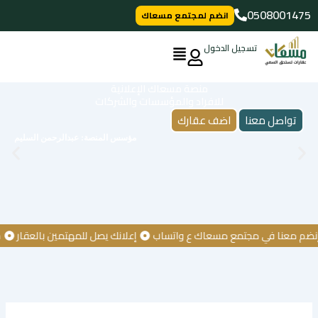
خطي
0508001475
انضم لمجتمع مسعاك
لى
لمحتوى
تسجيل الدخول
منصة مسعاك الإعلانية
للافراد والمؤسسات والشركات
تواصل معنا
اضف عقارك
مؤسس المنصة: عبدالرحمن السليم
معنا في مجتمع مسعاك ع واتساب
إعلانك يصل للمهتمين بالعقار
كن أو