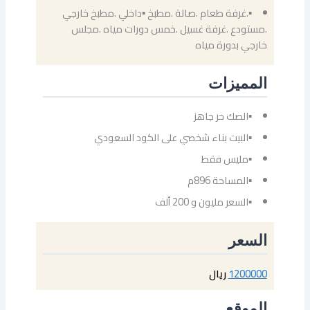
▪.غرفة طعام .صالة .مطبخ ▪داخلي .مطبخ خارجي
.مستودع .غرفة غسيل .خمس دورات مياه .مجلس
خارجي بدورة مياه
المميزات
▪الصك حر جاهز
▪البيت بناء شخصي على الكود السعودي
▪مليس فقط
▪المساحة 896م
▪السعر مليون و 200 ألف
السعر
1200000
ريال
الموقع