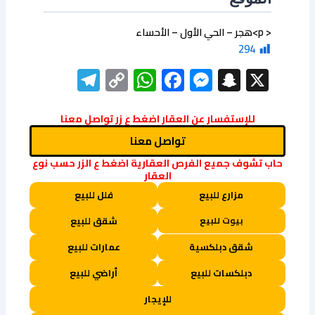
< p>هجر – الحي الأول – الأحساء
294
elegram
WhatsApp
Copy
Facebook
Messenger
Snapchat
X
Link
للإستفسار عن العقار اضغط ع زر تواصل معنا
تواصل معنا
حاب تشوف جميع الفرص العقارية اضغط ع الزر حسب نوع
العقار
مزارع للبيع
فلل للبيع
بيوت للبيع
شقق للبيع
شقق دبلكسية
عمارات للبيع
دبلكسات للبيع
أراضي للبيع
للإيجار