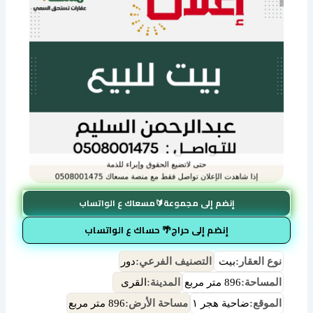
إنضم إلى مجموعة🔰مسعاك ع الواتساب
إنضم إلى حراج🌴 حساك ع الواتساب
نوع العقار:
بيت
التصنيف الفرعي:
دور
المساحة:
896 متر مربع
المدينة:
القرى
الموقع:
ضاحية هجر ١
مساحة الأرض:
896 متر مربع