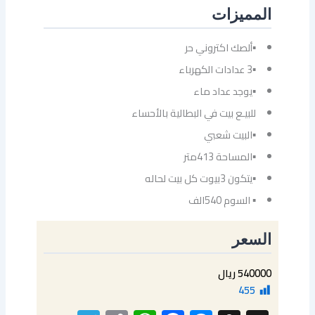
المميزات
▪ألصك اكتروني حر
▪3 عدادات الكهرباء
▪يوجد عداد ماء
للبيـع بيت في البطالية بالأحساء
▪البيت شعبي
▪المساحة 413متر
▪يتكون 3بيوت كل بيت لحاله
▪ السوم 540الف
السعر
540000 ريال
455