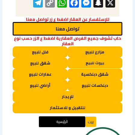
elegram
WhatsApp
Copy
Facebook
Messenger
Snapchat
X
Link
للإستفسار عن العقار اضغط ع زر تواصل معنا
تواصل معنا
حاب تشوف جميع الفرص العقارية اضغط ع الزر حسب نوع
العقار
مزارع للبيع
فلل للبيع
بيوت للبيع
شقق للبيع
شقق دبلكسية
عمارات للبيع
دبلكسات للبيع
أراضي للبيع
للإيجار
للتقبيل و للاستثمار
بيت
الرئيسية