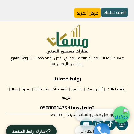
اضف اعلانك
عرض المزيد
مسعاك للاعلانات العقارية والتصوير العقاري، نعمل لتقديم خدمات التسويق العقاري
التقليدي و الرقمي معاً
روابط خدماتنا
إضف اعلانك
أرض
بيت
دبلكس
شقة دبلكسية
شقة
عمارة
فيلا
مزرعة
تواصل معنا: 0508001475
تواصل معي وتساب
✅ ترخيص إعلاني 631192
اتصل بي
شارك رابط الصفحة