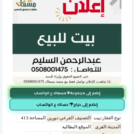
إنضم إلى مجموعة🔰مسعاك ع الواتساب
إنضم إلى حراج🌴 حساك ع الواتساب
نوع العقار:
بيت
التصنيف الفرعي:
دورين
المساحة:
413
المدينة:
القرى
الموقع:
البطالية