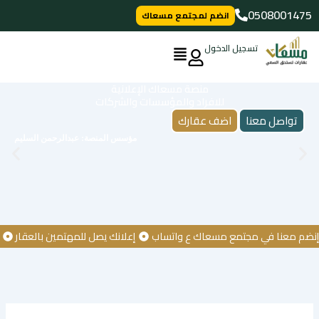
خطي
0508001475
انضم لمجتمع مسعاك
لى
لمحتوى
تسجيل الدخول
منصة مسعاك الإعلانية
للافراد والمؤسسات والشركات
تواصل معنا
اضف عقارك
مؤسس المنصة: عبدالرحمن السليم
 معنا في مجتمع مسعاك ع واتساب
إعلانك يصل للمهتمين بالعقار
كن أو