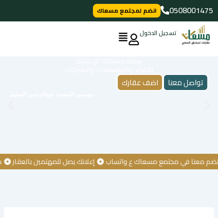
خطي
0508001475
انضم لمجتمع مسعاك
لى
لمحتوى
تسجيل الدخول
منصة مسعاك الإعلانية
للافراد والمؤسسات والشركات
تواصل معنا
اضف عقارك
مؤسس المنصة: عبدالرحمن السليم
معنا في مجتمع مسعاك ع واتساب
إعلانك يصل للمهتمين بالعقار
كن أول