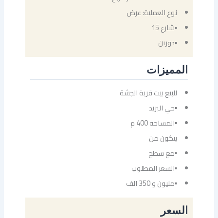
نوع العملية: عرض
▪شارع 15
▪دورين
المميزات
للبيع بيت قرية الجشة
▪حي البريد
▪المساحة 400 م
يتكون من
▪مع سطح
▪السعر المطلوب
▪مليون و 350 الف
السعر