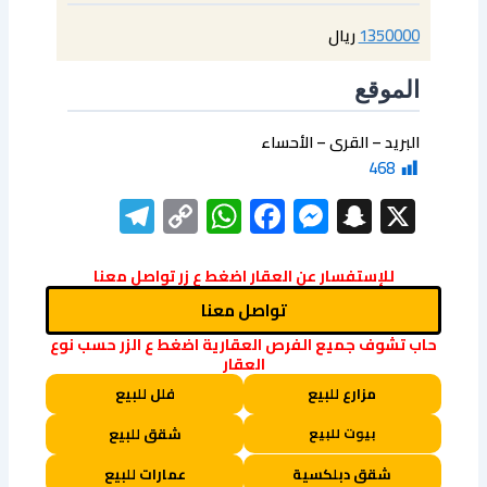
1350000
ريال
الموقع
البريد – القرى – الأحساء
468
elegram
WhatsApp
Copy
Facebook
Messenger
Snapchat
X
Link
للإستفسار عن العقار اضغط ع زر تواصل معنا
تواصل معنا
حاب تشوف جميع الفرص العقارية اضغط ع الزر حسب نوع
العقار
مزارع للبيع
فلل للبيع
بيوت للبيع
شقق للبيع
شقق دبلكسية
عمارات للبيع