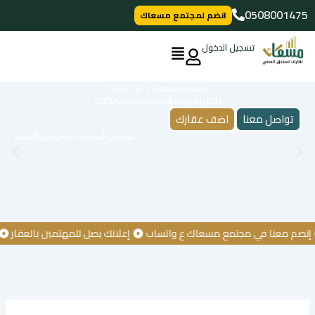
خطي
0508001475
انضم لمجتمع مسعاك
لى
لمحتوى
تسجيل الدخول
منصة مسعاك الإعلانية
للافراد والمؤسسات والشركات
تواصل معنا
اضف عقارك
مؤسس المنصة: عبدالرحمن السليم
 معنا في مجتمع مسعاك ع واتساب
إعلانك يصل للمهتمين بالعقار
كن أ