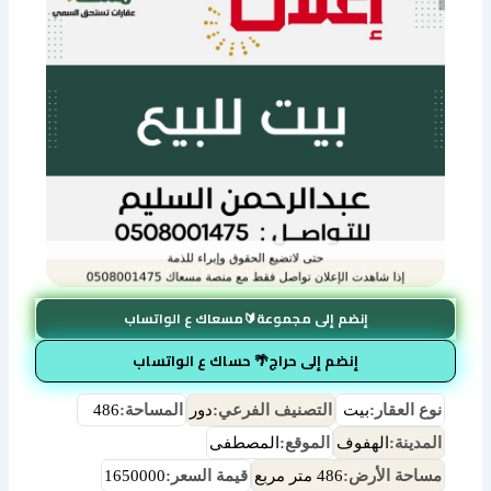
إنضم إلى مجموعة🔰مسعاك ع الواتساب
إنضم إلى حراج🌴 حساك ع الواتساب
نوع العقار:
بيت
التصنيف الفرعي:
دور
المساحة:
486
المدينة:
الهفوف
الموقع:
المصطفى
مساحة الأرض:
486 متر مربع
قيمة السعر:
1650000