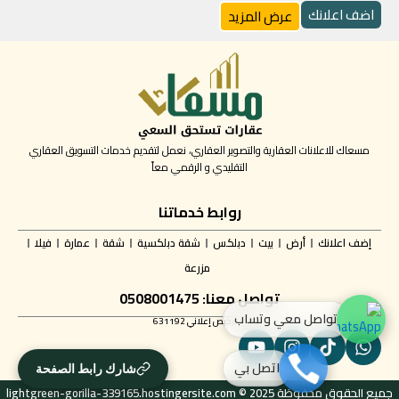
اضف اعلانك
عرض المزيد
مسعاك للاعلانات العقارية والتصوير العقاري، نعمل لتقديم خدمات التسويق العقاري
التقليدي و الرقمي معاً
روابط خدماتنا
إضف اعلانك
أرض
بيت
دبلكس
شقة دبلكسية
شقة
عمارة
فيلا
مزرعة
تواصل معنا: 0508001475
تواصل معي وتساب
✅ ترخيص إعلاني 631192
اتصل بي
شارك رابط الصفحة
جميع الحقوق محفوظة lightgreen-gorilla-339165.hostingersite.com © 2025