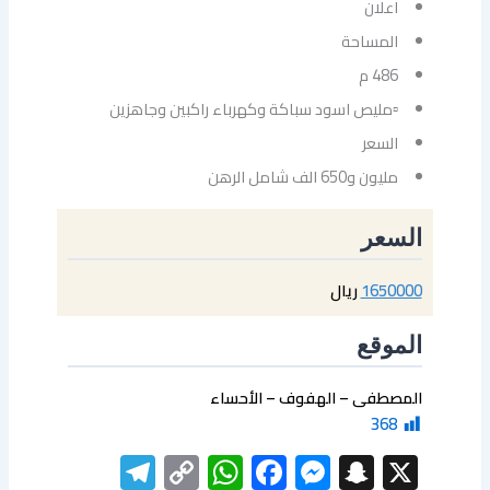
اعلان
المساحة
486 م
▫مليص اسود سباكة وكهرباء راكبين وجاهزين
السعر
مليون و650 الف شامل الرهن
السعر
1650000
ريال
الموقع
المصطفى – الهفوف – الأحساء
368
elegram
WhatsApp
Copy
Facebook
Messenger
Snapchat
X