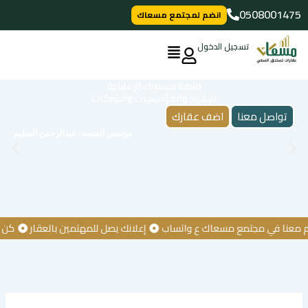
خطي
0508001475
انضم لمجتمع مسعاك
لى
لمحتوى
تسجيل الدخول
منصة مسعاك الإعلانية
للافراد والمؤسسات والشركات
تواصل معنا
اضف عقارك
مؤسس المنصة: عبدالرحمن السليم
 في مجتمع مسعاك ع واتساب
إعلانك يصل للمهتمين بالعقار
كن أول من