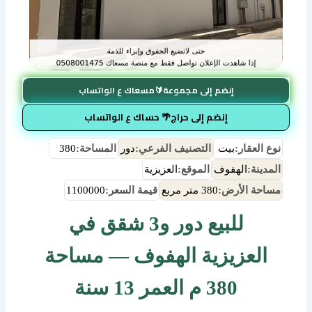
إنضم إلى مجموعة🔰مسعاك ع الواتساب
إنضم إلى حراج🌴 حساك ع الواتساب
نوع العقار:
بيت
التصنيف الفرعي:
دور
المساحة:
380
المدينة:
الهفوف
الموقع:
العزيزية
مساحة الأرض:
380 متر مربع
قيمة السعر:
1100000
للبيع دور و3 شقق في
العزيزية الهفوف — مساحة
380 م العمر 13 سنة