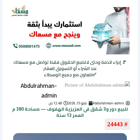
🚩 إبراء للذمة وحتى لاتضيع الحقوق فقط تواصل مع مسعاك
عند الشراء أو التسويق للعقار
✅نتعاون مع جميع الوسطاء
Abdulrahman-
admin
Abdulrahman-admin
مايو 15, 2026
12:48 ص
للبيع دور و3 شقق في العزيزية الهفوف — مساحة 380 م
العمر 13 سنة
# 24443