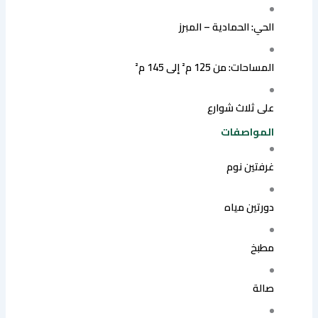
الحي: الحمادية – المبرز
المساحات: من 125 م² إلى 145 م²
على ثلاث شوارع
المواصفات
غرفتين نوم
دورتين مياه
مطبخ
صالة