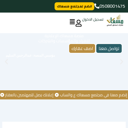
خطي
0508001475
انضم لمجتمع مسعاك
لى
لمحتوى
تسجيل الدخول
منصة مسعاك الإعلانية
للافراد والمؤسسات والشركات
تواصل معنا
اضف عقارك
مؤسس المنصة: عبدالرحمن السليم
 معنا في مجتمع مسعاك ع واتساب
إعلانك يصل للمهتمين بالعقار
كن أ