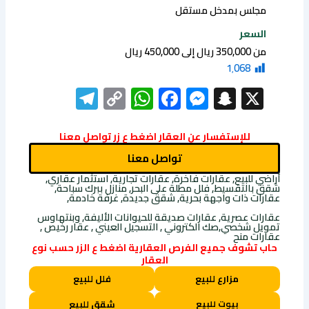
مجلس بمدخل مستقل
السعر
من 350,000 ريال إلى 450,000 ريال
1٬068
elegram
WhatsApp
Copy
Facebook
Messenger
Snapchat
X
Link
للإستفسار عن العقار اضغط ع زر تواصل معنا
تواصل معنا
أراضي للبيع, عقارات فاخرة, عقارات تجارية, استثمار عقاري,
شقق بالتقسيط, فلل مطلة على البحر, منازل ببرك سباحة,
عقارات ذات واجهة بحرية, شقق جديدة, غرفة خادمة,
عقارات عصرية, عقارات صديقة للحيوانات الأليفة, وبنتهاوس
تمويل شخصي,صك الكتروني , التسجيل العيني , عقار رخيص ,
عقارات منح
حاب تشوف جميع الفرص العقارية اضغط ع الزر حسب نوع
العقار
مزارع للبيع
فلل للبيع
بيوت للبيع
شقق للبيع