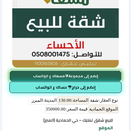
إنضم إلى مجموعة🔰مسعاك ع الواتساب
إنضم إلى حراج🌴 حساك ع الواتساب
نوع العقار:
شقة
المساحة:
130.00
المدينة:
المبرز
الموقع:
الحمادية
قيمة السعر:
350000.00
للبيع شقق تمليك – حي الحمادية (المبرز)
الموقع