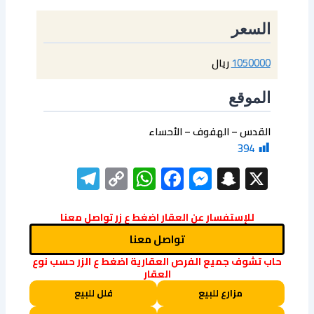
السعر
1050000
ريال
الموقع
القدس – الهفوف – الأحساء
394
elegram
WhatsApp
Copy
Facebook
Messenger
Snapchat
X
Link
للإستفسار عن العقار اضغط ع زر تواصل معنا
تواصل معنا
حاب تشوف جميع الفرص العقارية اضغط ع الزر حسب نوع
العقار
مزارع للبيع
فلل للبيع