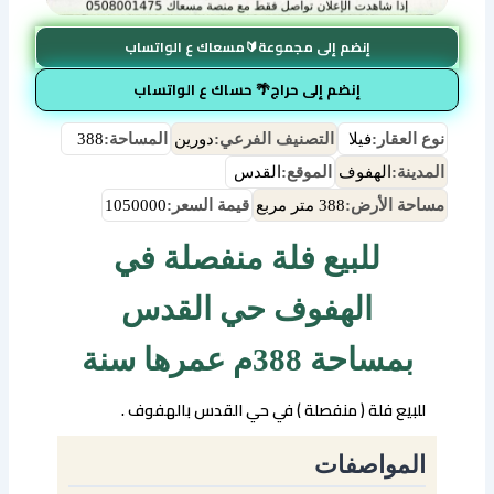
إنضم إلى مجموعة🔰مسعاك ع الواتساب
إنضم إلى حراج🌴 حساك ع الواتساب
نوع العقار:
فيلا
التصنيف الفرعي:
دورين
المساحة:
388
المدينة:
الهفوف
الموقع:
القدس
مساحة الأرض:
388 متر مربع
قيمة السعر:
1050000
للبيع فلة منفصلة في
الهفوف حي القدس
بمساحة 388م عمرها سنة
للبيع فلة ( منفصلة ) في حي القدس بالهفوف .
المواصفات