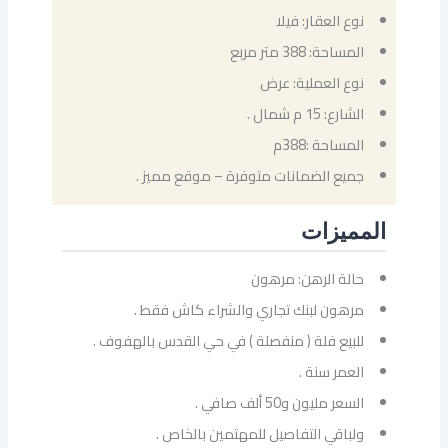
نوع العقار: فيلا
المساحة: 388 متر مربع
نوع العملية: عرض
الشارع: 15 م شمال .
المساحة :388م
جميع الضمانات متوفرة – موقع مميز .
المميزات
حالة الرهن: مرهون
مرهون لبنك تجاري والشراء كاش فقط .
للبيع فلة ( منفصلة ) في حي القدس بالهفوف .
العمر سنة .
السعر مليون و50 ألف صافي .
ولباقي التفاصيل للمهتمين بالخاص .