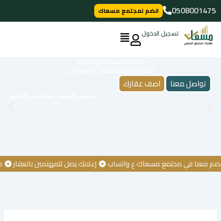
خطي
0508001475
انضم لمجتمع مسعاك
لى
لمحتوى
تسجيل الدخول
منصة مسعاك الإعلانية
للافراد والمؤسسات والشركات
تواصل معنا
اضف عقارك
مؤسس المنصة: عبدالرحمن السليم
عنا في مجتمع مسعاك ع واتساب
إعلانك يصل للمهتمين بالعقار
كن أول