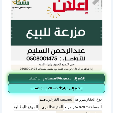
إنضم إلى مجموعة🔰مسعاك ع الواتساب
إنضم إلى حراج🌴 حساك ع الواتساب
نوع العقار:
مزرعة
التصنيف الفرعي:
صك
المساحة:
8287 متر مربع
المدينة:
القرى
الموقع:
البطالية