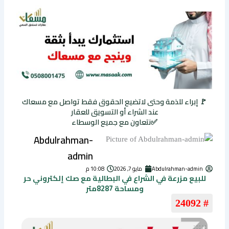
🚩 إبراء للذمة وحتى لاتضيع الحقوق فقط تواصل مع مسعاك
عند الشراء أو التسويق للعقار
✅نتعاون مع جميع الوسطاء
Abdulrahman-
admin
Abdulrahman-admin
مايو 7, 2026
10:08 م
للبيع مزرعة في الشراع في البطالية مع صك إلكتروني حر
ومساحة 8287متر
# 24092