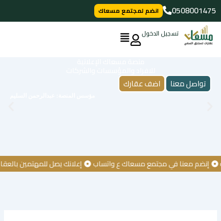
خطي
0508001475
انضم لمجتمع مسعاك
لى
لمحتوى
تسجيل الدخول
منصة مسعاك الإعلانية
للافراد والمؤسسات والشركات
تواصل معنا
اضف عقارك
مؤسس المنصة: عبدالرحمن السليم
نضم معنا في مجتمع مسعاك ع واتساب
إعلانك يصل للمهتمين بالعقار
ك