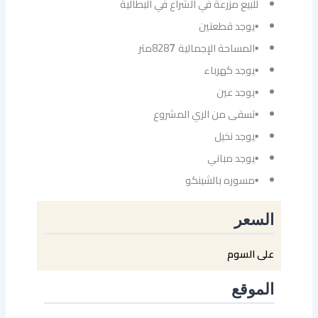
للبيع مزرعة في الشراع في البطالية
▪يوجد قطعتين
▪المساحة الإجمالية 8287َمتر
▪يوجد كهرباء
▪يوجد عين
▪تسقى من الري المشروع
▪يوجد نخيل
▪يوجد مباني
▪مسوره بالشينكو
السعر
على السوم
الموقع