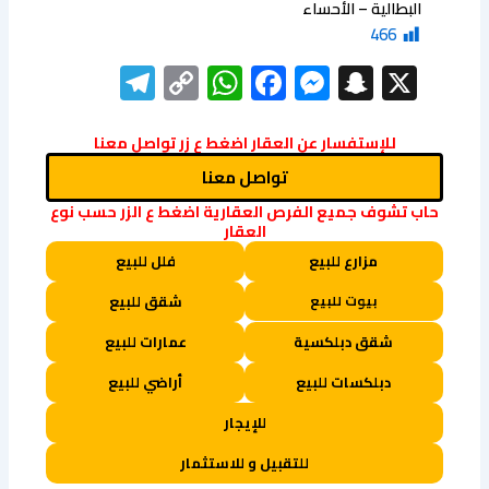
البطالية – الأحساء
466
elegram
WhatsApp
Copy
Facebook
Messenger
Snapchat
X
Link
للإستفسار عن العقار اضغط ع زر تواصل معنا
تواصل معنا
حاب تشوف جميع الفرص العقارية اضغط ع الزر حسب نوع
العقار
مزارع للبيع
فلل للبيع
بيوت للبيع
شقق للبيع
شقق دبلكسية
عمارات للبيع
دبلكسات للبيع
أراضي للبيع
للإيجار
للتقبيل و للاستثمار