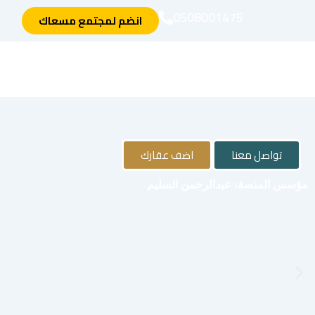
خطي
0508001475
انضم لمجتمع مسعاك
لى
لمحتوى
تواصل معنا
اضف عقارك
مؤسس المنصة: عبدالرحمن السليم