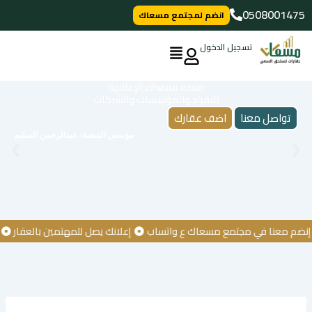
خطي
0508001475
انضم لمجتمع مسعاك
لى
لمحتوى
تسجيل الدخول
منصة مسعاك الإعلانية
للافراد والمؤسسات والشركات
تواصل معنا
اضف عقارك
مؤسس المنصة: عبدالرحمن السليم
 معنا في مجتمع مسعاك ع واتساب
إعلانك يصل للمهتمين بالعقار
كن أ