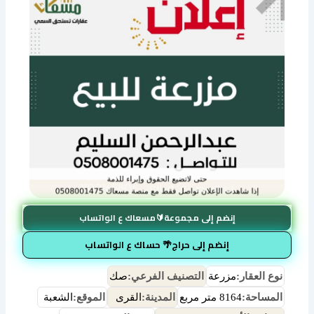
إنضم إلى مجموعة🔰مسعاك ع الواتساب
إنضم إلى حراج🌴 حساك ع الواتساب
نوع العقار:
مزرعة
التصنيف الفرعي:
صك
المساحة:
8164 متر مربع
المدينة:
القرى
الموقع:
الشعبة