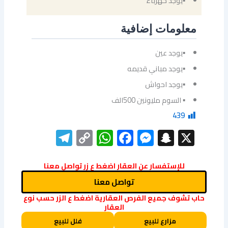
▪يوجد كهرباء
معلومات إضافية
▪يوجد عين
▪يوجد مباني قديمه
▪يوجد احواش
▪ السوم مليونين 500الف
439
elegram
WhatsApp
Copy
Facebook
Messenger
Snapchat
X
Link
للإستفسار عن العقار اضغط ع زر تواصل معنا
تواصل معنا
حاب تشوف جميع الفرص العقارية اضغط ع الزر حسب نوع
العقار
مزارع للبيع
فلل للبيع