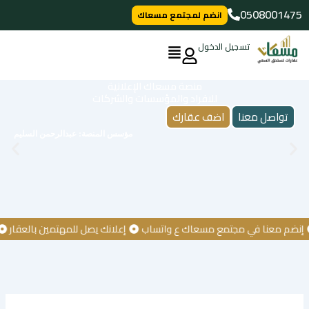
خطي
0508001475
انضم لمجتمع مسعاك
لى
لمحتوى
تسجيل الدخول
منصة مسعاك الإعلانية
للافراد والمؤسسات والشركات
تواصل معنا
اضف عقارك
مؤسس المنصة: عبدالرحمن السليم
 معنا في مجتمع مسعاك ع واتساب
إعلانك يصل للمهتمين بالعقار
كن أ