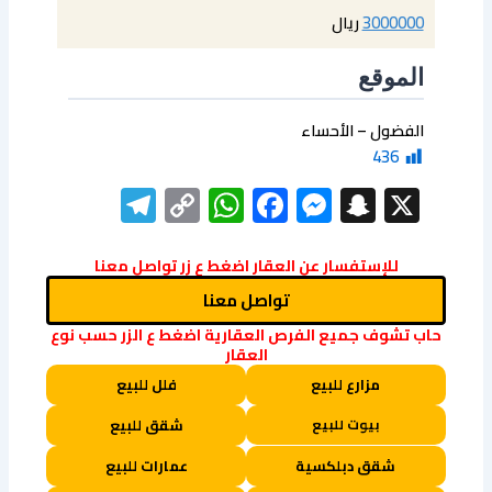
3000000
ريال
الموقع
الفضول – الأحساء
436
elegram
WhatsApp
Copy
Facebook
Messenger
Snapchat
X
Link
للإستفسار عن العقار اضغط ع زر تواصل معنا
تواصل معنا
حاب تشوف جميع الفرص العقارية اضغط ع الزر حسب نوع
العقار
مزارع للبيع
فلل للبيع
بيوت للبيع
شقق للبيع
شقق دبلكسية
عمارات للبيع