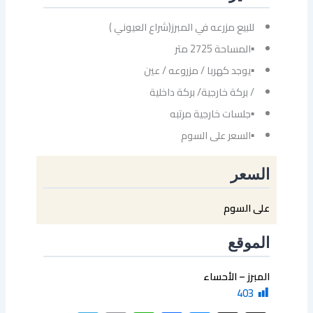
للبيع مزرعه في المبرز(شراع العيوني )
▪المساحة 2725 متر
▪يوجد كهربا / مزروعه / عين
/ بركة خارجية/ بركة داخلية
▪جلسات خارجية مرتبه
▪السعر على السوم
السعر
على السوم
الموقع
المبرز – الأحساء
403