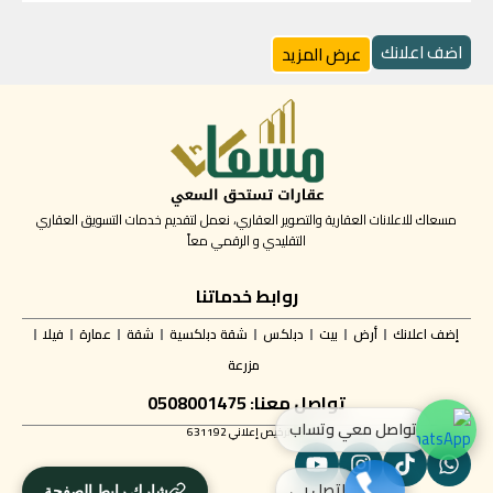
اضف اعلانك
عرض المزيد
مسعاك للاعلانات العقارية والتصوير العقاري، نعمل لتقديم خدمات التسويق العقاري
التقليدي و الرقمي معاً
روابط خدماتنا
إضف اعلانك
أرض
بيت
دبلكس
شقة دبلكسية
شقة
عمارة
فيلا
مزرعة
تواصل معنا: 0508001475
تواصل معي وتساب
ترخيص إعلاني 631192
اتصل بي
شارك رابط الصفحة