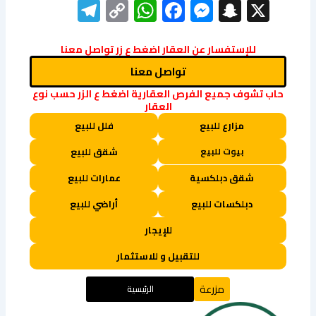
elegram
WhatsApp
Copy
Facebook
Messenger
Snapchat
X
Link
للإستفسار عن العقار اضغط ع زر تواصل معنا
تواصل معنا
حاب تشوف جميع الفرص العقارية اضغط ع الزر حسب نوع
العقار
مزارع للبيع
فلل للبيع
بيوت للبيع
شقق للبيع
شقق دبلكسية
عمارات للبيع
دبلكسات للبيع
أراضي للبيع
للإيجار
للتقبيل و للاستثمار
مزرعة
الرئيسية