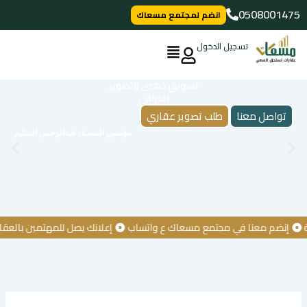
خطي
0508001475
انضم لمجتمع مسعاك
لى
لمحتوى
تسجيل الدخول
تسويق ذهبي وتصوير
احترافي
تواصل معنا
طلب تصوير عقاري
مؤسس المنصة: عبدالرحمن السليم
نضم معنا في مجتمع مسعاك ع واتساب
إعلانك يصل للمهتمين بالعقار
ك