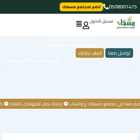
خطي
0508001475
انضم لمجتمع مسعاك
لى
لمحتوى
تسجيل الدخول
منصة مسعاك الإعلانية
للافراد والمؤسسات والشركات
تواصل معنا
اضف عقارك
مؤسس المنصة: عبدالرحمن السليم
عنا في مجتمع مسعاك ع واتساب
إعلانك يصل للمهتمين بالعقار
كن أول