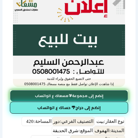
إنضم إلى مجموعة🔰مسعاك ع الواتساب
إنضم إلى حراج🌴 حساك ع الواتساب
نوع العقار:
بيت
التصنيف الفرعي:
دور
المساحة:
420
المدينة:
الهفوف
الموقع:
شرق الحديقة