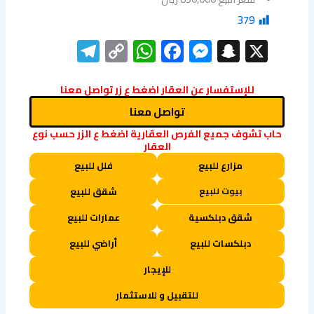
379
elegram
WhatsApp
Copy
Facebook
Messenger
Snapchat
X
Link
للإستفسار عن العقار اضغط ع زر تواصل معنا
تواصل معنا
حاب تشوف جميع الفرص العقارية اضغط ع الزر حسب نوع
العقار
مزارع للبيع
فلل للبيع
بيوت للبيع
شقق للبيع
شقق دبلكسية
عمارات للبيع
دبلكسات للبيع
أراضي للبيع
للإيجار
للتقبيل و للاستثمار