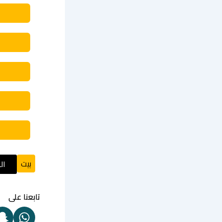
بيت
ال
تابعنا على