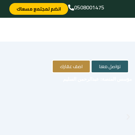
خطي
0508001475
انضم لمجتمع مسعاك
لى
لمحتوى
تواصل معنا
اضف عقارك
مؤسس المنصة: عبدالرحمن السليم