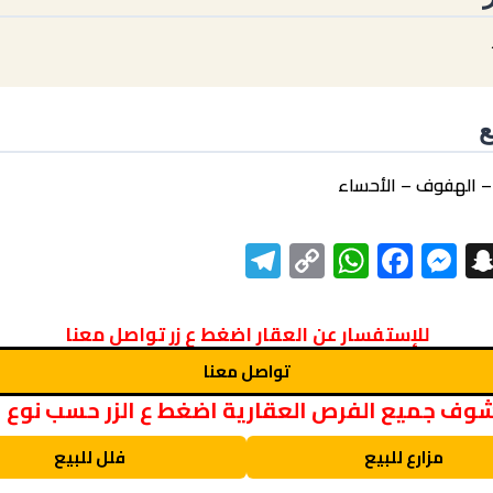
ع
 – الهفوف – الأحساء
Telegram
WhatsApp
Copy
Facebook
Messenger
Snapchat
Link
للإستفسار عن العقار اضغط ع زر تواصل معنا
تواصل معنا
وف جميع الفرص العقارية اضغط ع الزر حسب نوع ا
مزارع للبيع
فلل للبيع