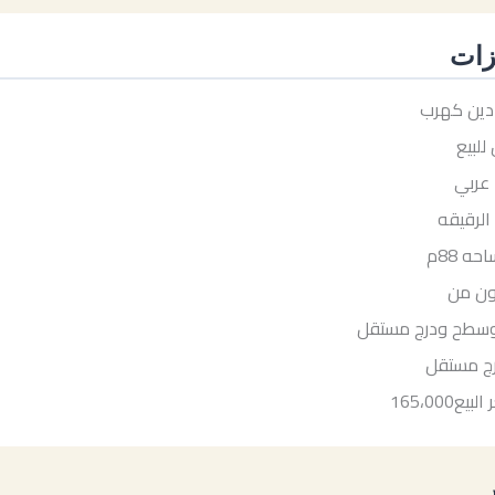
زات
دين كهرب
للبيع
 عربي
الرقيقه
حه 88م
ون من
سطح ودرج مستقل
ج مستقل
يع165،000