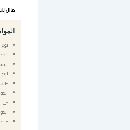
منزل للب
الموا
نوع ا
التص
المساحة: 8
نوع 
▪الم
الدور
▪_ار
الدور
▪_غر