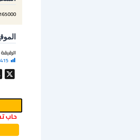
165000
الموق
الرقيقة
415
X
حاب تش