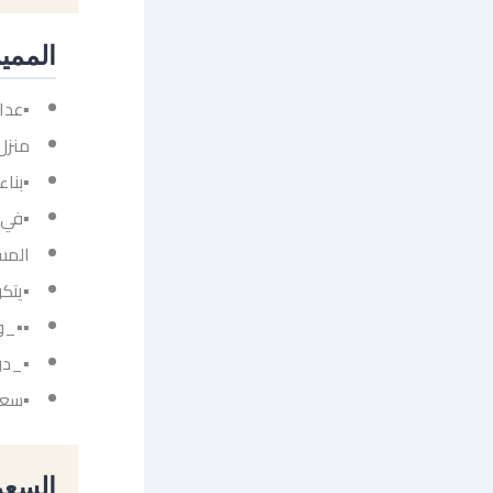
الممي
▪عدا
منزل 
▪بناء
▪في 
المسا
▪يتك
▪▪_و
▪_در
▪سعر الب
السعر