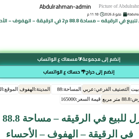
Abdulrahman-admin
Abdulr
مايو 6, 2026
11:18 م
 في الرقيقه – مساحة 88.8 م2 في الرقيقة – الهفوف – الأحساء
إنضم إلى مجموعة🔰مسعاك ع الواتساب
إنضم إلى حراج🌴 حساك ع الواتساب
بيت
التصنيف الفرعي:
عربي
المساحة:
88
المدينة:
الهفوف
الموقع:
ال
رض:
88.8 متر مربع
قيمة السعر:
165000
في الرقيقة – الهفوف – الأحساء