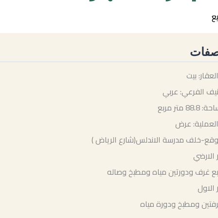
يع
صفات
لعقار: بيت
نيف الفرعي: عربي
88. متر مربع
العملية: عرض
وقع-خلف مدرسة الاندلس(شارع الرياض )
 الارضي
بع غرف ودورتين مياه ومطبخ وصاله
 الاول
فتين ومطبخ ودورة مياه