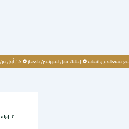
ك ع واتساب
إعلانك يصل للمهتمين بالعقار
كن أول من يعرف عن 
🚩 إبرا