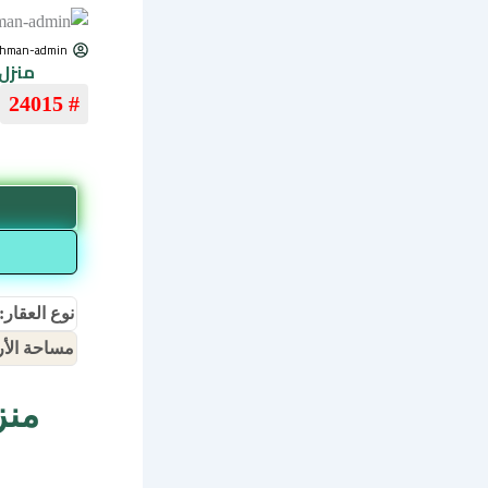
ahman-admin
منزل للبيع
# 24015
نوع العقار:
مساحة الأ