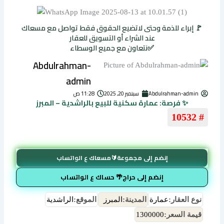
🚩 إبراء للذمة وحتى لاتضيع الحقوق فقط تواصل مع مسعاك
عند الشراء أو التسويق للعقار
✅نتعاون مع جميع الوسطاء
Abdulrahman-
admin
Abdulrahman-admin
سبتمبر 20, 2025
11:28 ص
✨ فرصة: عمارة سكنية للبيع بالراشدية – المبرز
# 10532
إنضم إلى مجموعة🔰مسعاك ع الواتساب
إنضم إلى حراج🌴 حساك ع الواتساب
نوع العقار:
عمارة
المدينة:
المبرز
الموقع:
الراشدية
قيمة السعر:
1300000