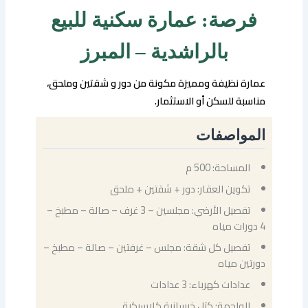
فرصة: عمارة سكنية للبيع
بالراشدية – المبرز
عمارة نظيفة ومميزة مكونة من دور و شقتين وملحق،
مناسبة للسكن أو الاستثمار.
المواصفات
المساحة: 500 م
تكوين العقار: دور + شقتين + ملحق
تفصيل الأرضي: مجلسين – 3 غرف – صالة – مطبخ –
4 دورات مياه
تفصيل كل شقة: مجلس – غرفتين – صالة – مطبخ –
دورتين مياه
عدادات كهرباء: 3 عدادات
الواجهة: كتل خرسانية كلاسيكية