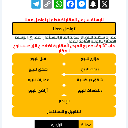
elegram
WhatsApp
Copy
Facebook
Messenger
Snapchat
X
Link
للإستفسار عن العقار اضغط ع زر تواصل معنا
تواصل معنا
عمارة سكنية,للبيع,الراشدية,المبرز,الاستثمار العقاري,الوسيط
العقاري,الهيئة العامة للعقار
حاب تشوف جميع الفرص العقارية اضغط ع الزر حسب نوع
العقار
مزارع للبيع
فلل للبيع
بيوت للبيع
شقق للبيع
شقق دبلكسية
عمارات للبيع
دبلكسات للبيع
أراضي للبيع
للإيجار
للتقبيل و للاستثمار
عمارة
الرئيسية