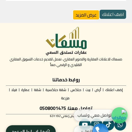
اضف اعلانك
عرض المزيد
مسعاك للاعلانات العقارية والتصوير العقاري، نعمل لتقديم خدمات التسويق العقاري
التقليدي و الرقمي معاً
روابط خدماتنا
إضف اعلانك
أرض
بيت
دبلكس
شقة دبلكسية
شقة
عمارة
فيلا
مزرعة
تواصل معنا: 0508001475
تواصل معي وتساب
ترخيص إعلاني 631192
اتصل بي
شارك رابط الصفحة