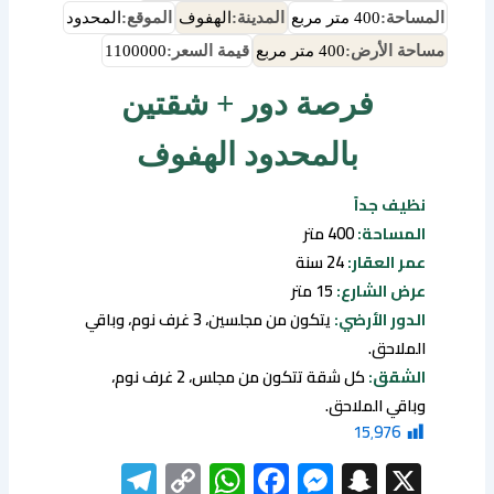
المساحة:
400 متر مربع
المدينة:
الهفوف
الموقع:
المحدود
مساحة الأرض:
400 متر مربع
قيمة السعر:
1100000
فرصة دور + شقتين
بالمحدود الهفوف
نظيف جداً
المساحة:
400 متر
عمر العقار:
24 سنة
عرض الشارع:
15 متر
الدور الأرضي:
يتكون من مجلسين، 3 غرف نوم، وباقي
الملاحق.
الشقق:
كل شقة تتكون من مجلس، 2 غرف نوم،
وباقي الملاحق.
15٬976
elegram
WhatsApp
Copy
Facebook
Messenger
Snapchat
X