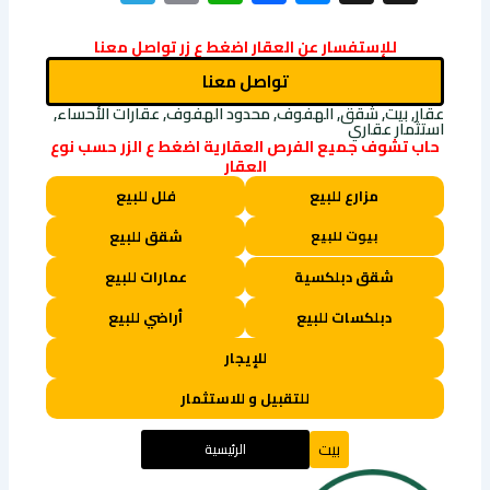
Link
للإستفسار عن العقار اضغط ع زر تواصل معنا
تواصل معنا
عقار, بيت, شقق, الهفوف, محدود الهفوف, عقارات الأحساء,
استثمار عقاري
حاب تشوف جميع الفرص العقارية اضغط ع الزر حسب نوع
العقار
مزارع للبيع
فلل للبيع
بيوت للبيع
شقق للبيع
شقق دبلكسية
عمارات للبيع
دبلكسات للبيع
أراضي للبيع
للإيجار
للتقبيل و للاستثمار
بيت
الرئيسية