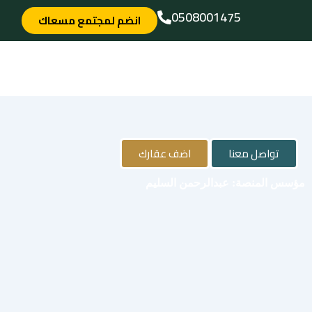
خطي
0508001475
انضم لمجتمع مسعاك
لى
لمحتوى
تواصل معنا
اضف عقارك
مؤسس المنصة: عبدالرحمن السليم