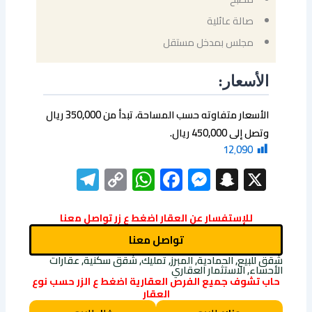
صالة عائلية
مجلس بمدخل مستقل
الأسعار:
الأسعار متفاوته حسب المساحة، تبدأ من 350,000 ريال
وتصل إلى 450,000 ريال.
12٬090
elegram
WhatsApp
Copy
Facebook
Messenger
Snapchat
X
Link
للإستفسار عن العقار اضغط ع زر تواصل معنا
تواصل معنا
شقق للبيع, الحمادية, المبرز, تمليك, شقق سكنية, عقارات
الأحساء, الاستثمار العقاري
حاب تشوف جميع الفرص العقارية اضغط ع الزر حسب نوع
العقار