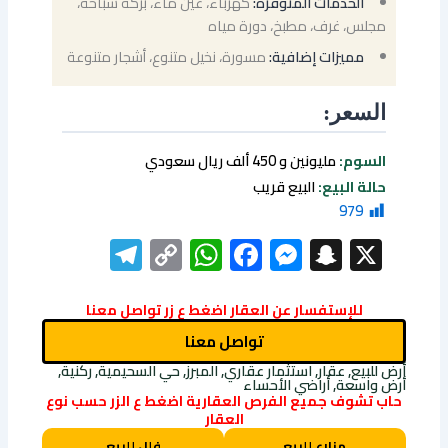
الخدمات المتوفرة:
كهرباء، عين ماء، بركة سباحة،
مجلس، غرف، مطبخ، دورة مياه
مميزات إضافية:
مسورة، نخيل متنوع، أشجار متنوعة
السعر:
السوم:
مليونين و 450 ألف ريال سعودي
حالة البيع:
البيع قريب
979
elegram
WhatsApp
Copy
Facebook
Messenger
Snapchat
X
Link
للإستفسار عن العقار اضغط ع زر تواصل معنا
تواصل معنا
أرض للبيع, عقار, استثمار عقاري, المبرز, حي السحيمية, ركنية,
أرض واسعة, أراضي الأحساء
حاب تشوف جميع الفرص العقارية اضغط ع الزر حسب نوع
العقار
مزارع للبيع
فلل للبيع