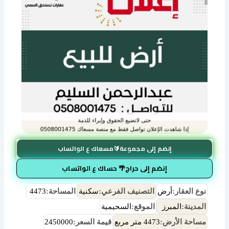
إنضم إلى مجموعة🔰مسعاك ع الواتساب
إنضم إلى حراج🌴 حساك ع الواتساب
نوع العقار:
أرض
التصنيف الفرعي:
سكنية
المساحة:
4473
المدينة:
المبرز
الموقع:
السحيمية
مساحة الأرض:
4473 متر مربع
قيمة السعر:
2450000