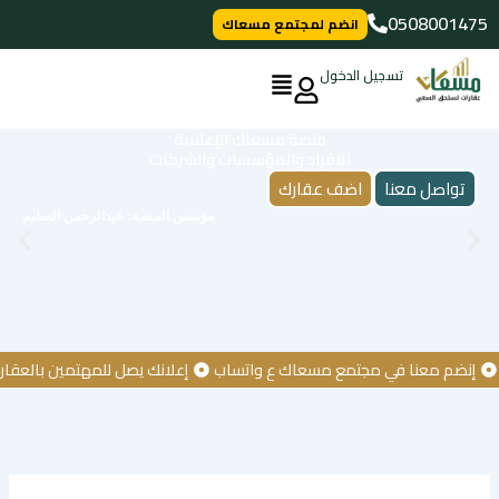
خطي
0508001475
انضم لمجتمع مسعاك
لى
لمحتوى
تسجيل الدخول
منصة مسعاك الإعلانية
للافراد والمؤسسات والشركات
تواصل معنا
اضف عقارك
مؤسس المنصة: عبدالرحمن السليم
ضم معنا في مجتمع مسعاك ع واتساب
إعلانك يصل للمهتمين بالعقار
ك