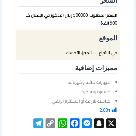
السعر
السعر المطلوب: 500000 ريال (مذكور في الإعلان كـ
500 الف)
الموقع
حي الشراع — المبرز، الأحساء
مميزات إضافية
تجهيزات مائية وكهربائية
مسورة ومحمية
مناسبة للزراعة أو الاستقرار الريفي
2٬081
elegram
WhatsApp
Copy
Facebook
Messenger
Snapchat
X
Link