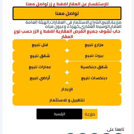
للإستفسار عن العقار اضغط ع زر تواصل معنا
تواصل معنا
مزرعة,للبيع,الشراع,الاستثمار في العقارات,الهيئة العامة
للعقار,الوسيط العقاري,كهرباء وعيون مياه
حاب تشوف جميع الفرص العقارية اضغط ع الزر حسب نوع
العقار
مزارع للبيع
فلل للبيع
بيوت للبيع
شقق للبيع
شقق دبلكسية
عمارات للبيع
دبلكسات للبيع
أراضي للبيع
للإيجار
للتقبيل و للاستثمار
مزرعة
الرئيسية
تابعنا على