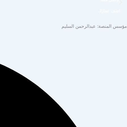
اضف عقارك
مؤسس المنصة: عبدالرحمن السليم