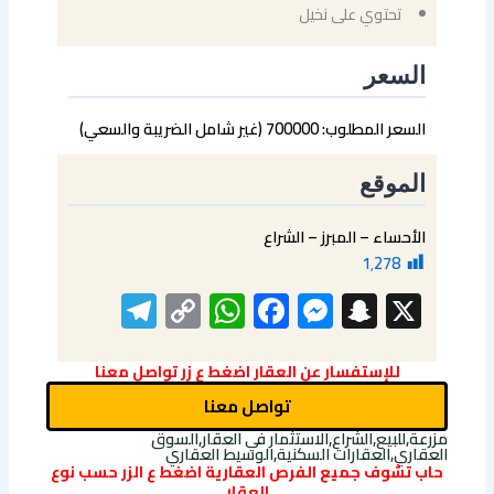
تحتوي على نخيل
السعر
السعر المطلوب: 700000 (غير شامل الضريبة والسعي)
الموقع
الأحساء – المبرز – الشراع
1٬278
elegram
WhatsApp
Copy
Facebook
Messenger
Snapchat
X
Link
للإستفسار عن العقار اضغط ع زر تواصل معنا
تواصل معنا
مزرعة,للبيع,الشراع,الاستثمار في العقار,السوق
العقاري,العقارات السكنية,الوسيط العقاري
حاب تشوف جميع الفرص العقارية اضغط ع الزر حسب نوع
العقار