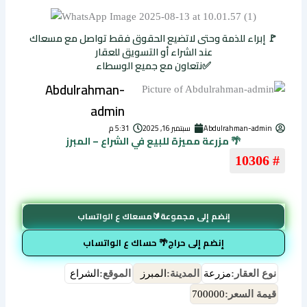
🚩 إبراء للذمة وحتى لاتضيع الحقوق فقط تواصل مع مسعاك
عند الشراء أو التسويق للعقار
✅نتعاون مع جميع الوسطاء
Abdulrahman-
admin
Abdulrahman-admin
سبتمبر 16, 2025
5:31 م
🌴 مزرعة مميزة للبيع في الشراع – المبرز
# 10306
إنضم إلى مجموعة🔰مسعاك ع الواتساب
إنضم إلى حراج🌴 حساك ع الواتساب
نوع العقار:
مزرعة
المدينة:
المبرز
الموقع:
الشراع
قيمة السعر:
700000