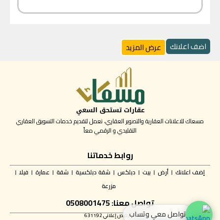
اضف اعلانك
عرض المزيد
مسعاك للاعلانات العقارية والتصوير العقاري، نعمل لتقديم خدمات التسويق العقاري
التقليدي و الرقمي معاً
روابط خدماتنا
إضف اعلانك
أرض
بيت
دبلكس
شقة دبلكسية
شقة
عمارة
فيلا
مزرعة
تواصل معنا: 0508001475
تواصل معي وتساب
✅ ترخيص إعلاني 631192