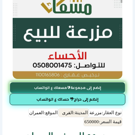
إنضم إلى مجموعة🔰مسعاك ع الواتساب
إنضم إلى حراج🌴 حساك ع الواتساب
نوع العقار:
مزرعة
المدينة:
القرى
الموقع:
العمران
قيمة السعر:
650000