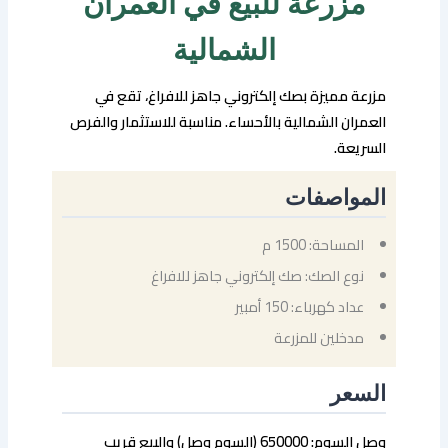
مزرعة للبيع في العمران
الشمالية
مزرعة مميزة بصك إلكتروني جاهز للافراغ، تقع في
العمران الشمالية بالأحساء. مناسبة للاستثمار والفرص
السريعة.
المواصفات
المساحة: 1500 م
نوع الصك: صك إلكتروني جاهز للافراغ
عداد كهرباء: 150 أمبير
مدخلين للمزرعة
السعر
وصل السوم: 650000 (السوم وصل) والبيع قريب