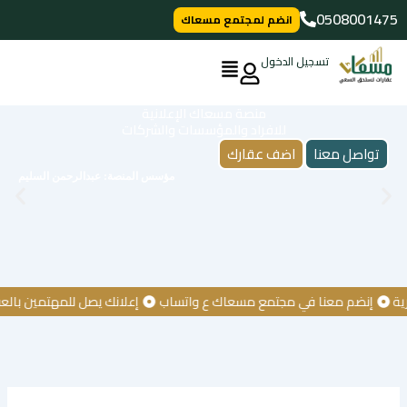
خطي
0508001475
انضم لمجتمع مسعاك
لى
لمحتوى
تسجيل الدخول
منصة مسعاك الإعلانية
للافراد والمؤسسات والشركات
تواصل معنا
اضف عقارك
مؤسس المنصة: عبدالرحمن السليم
إنضم معنا في مجتمع مسعاك ع واتساب
إعلانك يصل للمهتمين بالعقار