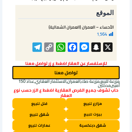
الموقع
الأحساء – العمران (العمران الشمالية)
1٬564
elegram
WhatsApp
Copy
Facebook
Messenger
Snapchat
X
Link
للإستفسار عن العقار اضغط ع زر تواصل معنا
تواصل معنا
مزرعة للبيع,مزرعة صك,العمران,الاستثمار العقاري,عداد 150
أمبير,مدخلين
حاب تشوف جميع الفرص العقارية اضغط ع الزر حسب نوع
العقار
مزارع للبيع
فلل للبيع
بيوت للبيع
شقق للبيع
شقق دبلكسية
عمارات للبيع