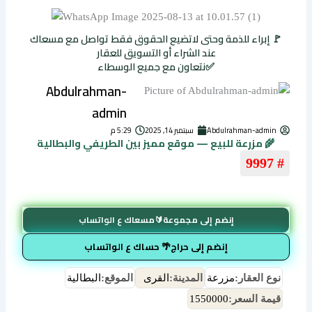
🚩 إبراء للذمة وحتى لاتضيع الحقوق فقط تواصل مع مسعاك
عند الشراء أو التسويق للعقار
✅نتعاون مع جميع الوسطاء
Abdulrahman-
admin
Abdulrahman-admin
سبتمبر 14, 2025
5:29 م
🌾 مزرعة للبيع — موقع مميز بين الطريفي والبطالية
# 9997
إنضم إلى مجموعة🔰مسعاك ع الواتساب
إنضم إلى حراج🌴 حساك ع الواتساب
نوع العقار:
مزرعة
المدينة:
القرى
الموقع:
البطالية
قيمة السعر:
1550000