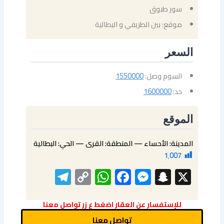
سور طبوق
موقع: بين الطريفي و البطالية
السعر
السوم وصل:
1550000
حد:
1600000
الموقع
المدينة: الأحساء — المنطقة: القرى — الحي: البطالية
1٬007
elegram
WhatsApp
Copy
Facebook
Messenger
Snapchat
X
Link
للإستفسار عن العقار اضغط ع زر تواصل معنا
تواصل معنا