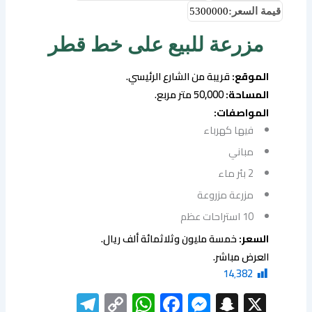
قيمة السعر:
5300000
مزرعة للبيع على خط قطر
الموقع:
قريبة من الشارع الرئيسي.
المساحة:
50,000 متر مربع.
المواصفات:
فيها كهرباء
مباني
2 بئر ماء
مزرعة مزروعة
10 استراحات عظم
السعر:
خمسة مليون وثلاثمائة ألف ريال.
العرض مباشر.
14٬382
elegram
WhatsApp
Copy
Facebook
Messenger
Snapchat
X