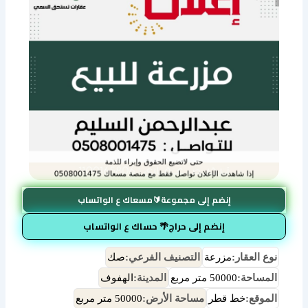
إنضم إلى مجموعة🔰مسعاك ع الواتساب
إنضم إلى حراج🌴 حساك ع الواتساب
نوع العقار:
مزرعة
التصنيف الفرعي:
صك
المساحة:
50000 متر مربع
المدينة:
الهفوف
الموقع:
خط قطر
مساحة الأرض:
50000 متر مربع