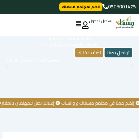
خطي
0508001475
انضم لمجتمع مسعاك
لى
لمحتوى
تسجيل الدخول
منصة مسعاك الإعلانية
للافراد والمؤسسات والشركات
تواصل معنا
اضف عقارك
مؤسس المنصة: عبدالرحمن السليم
ضم معنا في مجتمع مسعاك ع واتساب
إعلانك يصل للمهتمين بالعقار
كن