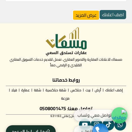
اضف اعلانك
عرض المزيد
مسعاك للاعلانات العقارية والتصوير العقاري، نعمل لتقديم خدمات التسويق العقاري
التقليدي و الرقمي معاً
روابط خدماتنا
إضف اعلانك
أرض
بيت
دبلكس
شقة دبلكسية
شقة
عمارة
فيلا
مزرعة
تواصل معنا: 0508001475
تواصل معي وتساب
✅ ترخيص إعلاني 631192
اتصل بي
شارك رابط الصفحة