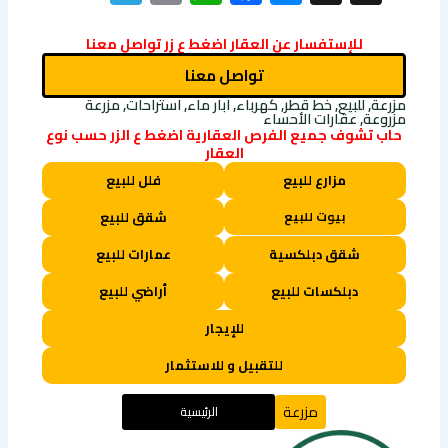
Link
للإستفسار عن العقار اضغط ع زر تواصل معنا
تواصل معنا
مزرعة, للبيع, خط قطر, كهرباء, آبار ماء, استراحات, مزرعة
مزروعة, عقارات الأحساء
حاب تشوف جميع الفرص العقارية اضغط ع الزر حسب نوع
العقار
مزارع للبيع
فلل للبيع
بيوت للبيع
شقق للبيع
شقق دبلكسية
عمارات للبيع
دبلكسات للبيع
أراضي للبيع
للإيجار
للتقبيل و للاستثمار
مزرعة
الرئيسية