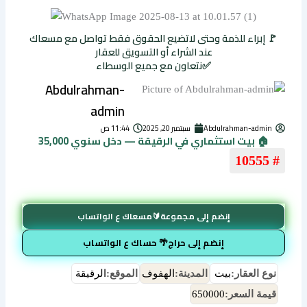
🚩 إبراء للذمة وحتى لاتضيع الحقوق فقط تواصل مع مسعاك
عند الشراء أو التسويق للعقار
✅نتعاون مع جميع الوسطاء
Abdulrahman-
admin
Abdulrahman-admin
سبتمبر 20, 2025
11:44 ص
🏠 بيت استثماري في الرقيقة — دخل سنوي 35,000
# 10555
إنضم إلى مجموعة🔰مسعاك ع الواتساب
إنضم إلى حراج🌴 حساك ع الواتساب
نوع العقار:
بيت
المدينة:
الهفوف
الموقع:
الرقيقة
قيمة السعر:
650000