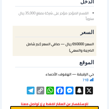
الدخل
القسم المؤجر: مؤجر على شركة بمبلغ 35,000 ريال
سنوياً
السعر
السعر: 650000 ريال — صافي السعر (غير شامل
الضريبة والسعي)
الموقع
حي الرقيقة — الهفوف، الأحساء
718
elegram
WhatsApp
Copy
Facebook
Messenger
Snapchat
X
Link
للإستفسار عن العقار اضغط ع زر تواصل معنا