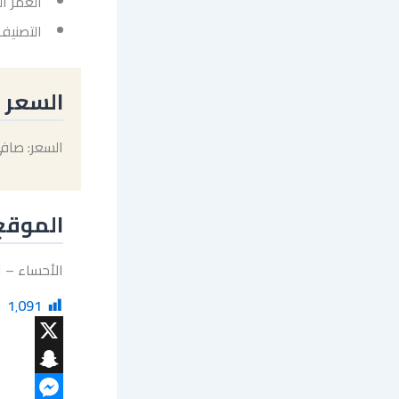
العمر التقر
التصنيف
السعر
السعر: صافي السع
الموقع
الأحساء – 
1٬091
X
Snapchat