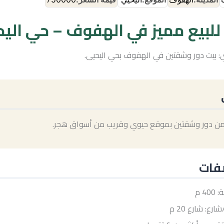
للبيع مميز في الهفوف – حي الي
 بيت دور وشقتين في الهفوف بحي اليحيى.
من دور وشقتين بموقع حيوي وقريب من أسواق هجر.
فات
4 م
رع: شارع 20 م