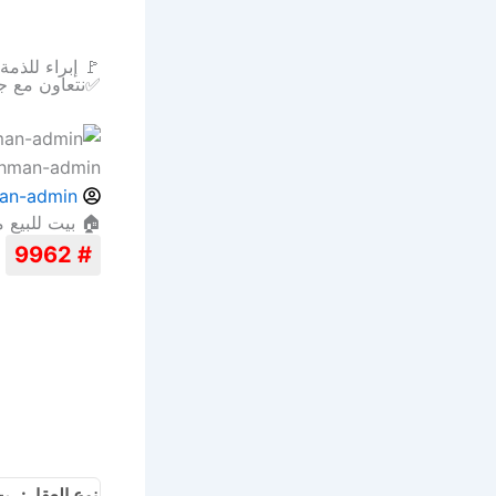
🚩 إبراء للذم
✅نتعاون مع ج
ahman-admin
an-admin
🏠 بيت للبيع 
# 9962
نوع العقار:
بيت