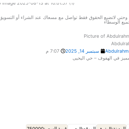
ة وحتى لاتضيع الحقوق فقط تواصل مع مسعاك عند الشراء أو التسويق 
ميع الوسطاء
Abdulr
Abdulrahm
سبتمبر 14, 2025
7:07 م
مميز في الهفوف – حي اليحيى
إنضم إلى مجموعة🔰مسعاك ع الواتساب
إنضم إلى حراج🌴 حساك ع الواتساب
المدينة:
الهفوف
الموقع:
اليحيي
قيمة السعر:
750000