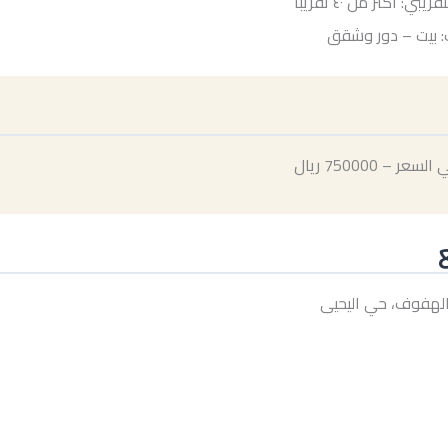
يبي: أكثر من ٤٠ تقريبا
: بيت – دور وشقق
ر – 750000 ريال
الهفوف، حي اليحيى