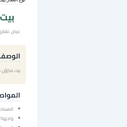
بيت 
عرض عقاري:
الوصف
بيت مكوّن 
المواص
المساحة: 00
واجهة/شا