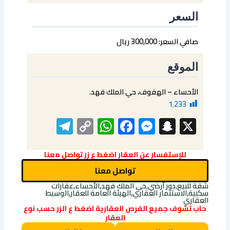
السعر
صافي السعر: 300,000 ريال
الموقع
الأحساء – الهفوف، حي الملك فهد.
1٬233
elegram
WhatsApp
Copy
Facebook
Messenger
Snapchat
X
Link
للإستفسار عن العقار اضغط ع زر تواصل معنا
تواصل معنا
شقة للبيع,دور أرضي,حي الملك فهد,الأحساء,عقارات
سكنية,الاستثمار العقاري,الهيئة العامة للعقار,الوسيط
العقاري
حاب تشوف جميع الفرص العقارية اضغط ع الزر حسب نوع
العقار