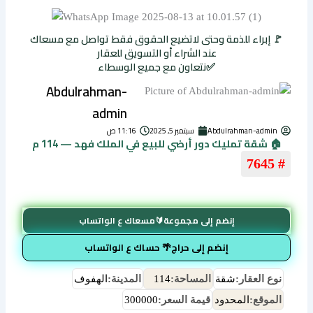
🚩 إبراء للذمة وحتى لاتضيع الحقوق فقط تواصل مع مسعاك
عند الشراء أو التسويق للعقار
✅نتعاون مع جميع الوسطاء
Abdulrahman-
admin
Abdulrahman-admin
سبتمبر 5, 2025
11:16 ص
🏠 شقة تمليك دور أرضي للبيع في الملك فهد — 114 م
# 7645
إنضم إلى مجموعة🔰مسعاك ع الواتساب
إنضم إلى حراج🌴 حساك ع الواتساب
نوع العقار:
شقة
المساحة:
114
المدينة:
الهفوف
الموقع:
المحدود
قيمة السعر:
300000